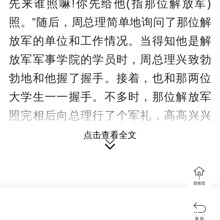
先来谁照嘛!你先给他(指那位解放军)
照。”随后，周总理简单地询问了那位解
放军的单位和工作情况。当得知他是解
放军军事学院的学员时，周总理兴致勃
勃地和他握了握手。接着，也和那两位
大学生一一握手。不多时，那位解放军
照完相后向总理行了个军礼，高高兴兴
地走了。那两位大学生照了相，向总理
点击查看全文

打了个招呼也走了。

我忙着给周总理照相。那时，我只
回首页
33岁，刚由上海调到北京。我自幼是个

苦孩子，没念过几年书，觉得能够给首
返 回