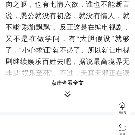
肉之躯，也有七情六欲，谁也不能断言
说，愚公就没有初恋，就没有情人，就
不能“彩旗飘飘”。反正这是在编电视剧，
又不是在做学问，有“大胆假设”就够
了，“小心求证”就不必了。所以就让电视
剧继续娱乐百姓去吧，据说最高境界无
非是“娱乐至死”。不过，天真无邪正在读
点击查看全文
书的小朋友们请注意，好好学习，远离

这些戏说电视剧。

回首页

当然，给老愚公找情人这种创作手
返 回