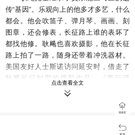
传“基因”。乐观向上的他多才多艺，什么
都会。他会吹笛子、弹月琴、画画、刻
图章，还会修表，长征路上谁的表坏了
都找他修。耿飚也喜欢摄影，他在长征
路上拍了一路，随身还带着冲洗器材。
美国友好人士斯诺访问延安时，借走了
耿飚长征时期的摄影作品，《西行漫
点击查看全文
记》里就有耿飚拍摄的照片。后来斯诺

托丁玲归还，但是在烽火连天的战争年

代，大部分丢失了。早在红军时代，他
回首页
就能“优孟衣冠”，登台演戏。因为身材高

返 回