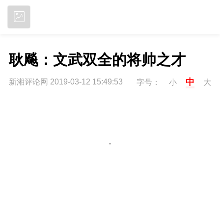
立即下载
耿飚：文武双全的将帅之才
中
新湘评论网 2019-03-12 15:49:53
字号：
小
大