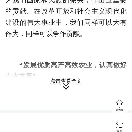
为我们国家和民族的振兴，作出过重要
的贡献。在改革开放和社会主义现代化
建设的伟大事业中，我们同样可以大有
作为，同样可以争作贡献。
“发展优质高产高效农业，认真做好
山水文章”
点击查看全文


湖南是农业大省，“湖广熟，天下
回首页
足”，粮食产量居全国第五位，稻谷产量

居全国第一，生猪产量居全国第二，可
返 回