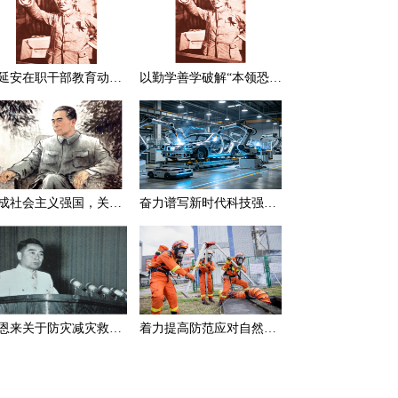
在延安在职干部教育动员大会上的讲话（节选）
以勤学善学破解“本领恐慌”
建成社会主义强国，关键在于实现科学技术现代化
奋力谱写新时代科技强国新篇章
周恩来关于防灾减灾救灾的一组论述
着力提高防范应对自然灾害能力