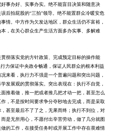
把好事办好、实事办实。绝不能盲目决策和随意决
误后拍屁股的“三拍”领导。绝不能置群众冷暖安危
的事情。中方作为欠发达地区，群众生活仍不富裕，
为本，在关心群众生产生活方面多办实事、多解难
贯彻落实党的方针政策、完成预定目标的操作能
执行力保证中央政令畅通，保证人民群众的根本利益
情况来看，执行力不强是一个普遍问题和突出问题，
科学发展观的贯彻落实。突出表现在：执行不自觉，
上面推着做，推一把或者推几把才动一把，甚至怎么
工作，不是按时间要求争分夺秒地去完成，而是采取
你，甚至最后不了了之，无果而终；执行不到位，对
，而是无所用心，不愿付出辛苦劳动，做了几分就图
去做的工作，在接受任务时或开展工作中存在畏难情