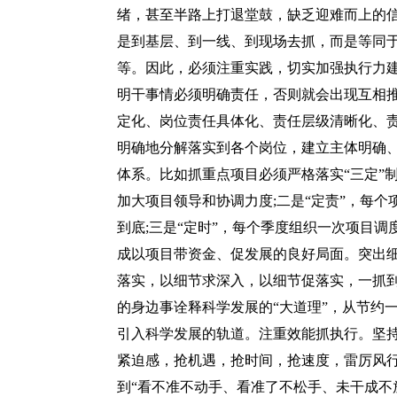
绪，甚至半路上打退堂鼓，缺乏迎难而上的
是到基层、到一线、到现场去抓，而是等同
等。因此，必须注重实践，切实加强执行力建
明干事情必须明确责任，否则就会出现互相推
定化、岗位责任具体化、责任层级清晰化、责
明确地分解落实到各个岗位，建立主体明确
体系。比如抓重点项目必须严格落实“三定”制
加大项目领导和协调力度;二是“定责”，每
到底;三是“定时”，每个季度组织一次项目
成以项目带资金、促发展的良好局面。突出
落实，以细节求深入，以细节促落实，一抓
的身边事诠释科学发展的“大道理”，从节约
引入科学发展的轨道。注重效能抓执行。坚
紧迫感，抢机遇，抢时间，抢速度，雷厉风
到“看不准不动手、看准了不松手、未干成不