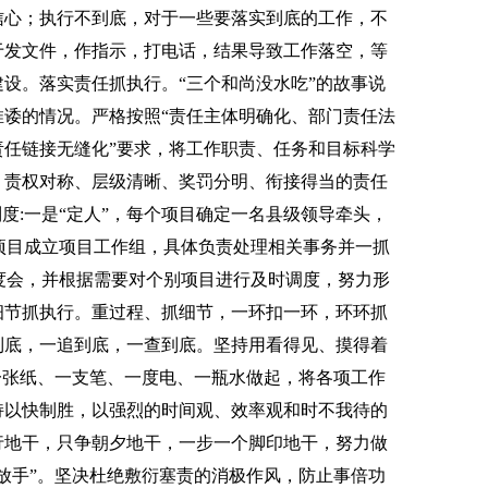
信心；执行不到底，对于一些要落实到底的工作，不
于发文件，作指示，打电话，结果导致工作落空，等
设。落实责任抓执行。“三个和尚没水吃”的故事说
诿的情况。严格按照“责任主体明确化、部门责任法
任链接无缝化”要求，将工作职责、任务和目标科学
、责权对称、层级清晰、奖罚分明、衔接得当的责任
度:一是“定人”，每个项目确定一名县级领导牵头，
个项目成立项目工作组，具体负责处理相关事务并一抓
调度会，并根据需要对个别项目进行及时调度，努力形
细节抓执行。重过程、抓细节，一环扣一环，环环抓
到底，一追到底，一查到底。坚持用看得见、摸得着
一张纸、一支笔、一度电、一瓶水做起，将各项工作
持以快制胜，以强烈的时间观、效率观和时不我待的
行地干，只争朝夕地干，一步一个脚印地干，努力做
放手”。坚决杜绝敷衍塞责的消极作风，防止事倍功