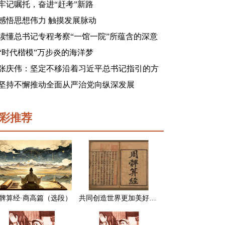
牢记嘱托，奋进“赶考”新路
感悟思想伟力 触摸发展脉动
读懂总书记专程考察“一馆一院”所蕴含的深意
“时代楷模”万步炎的海洋梦
张庆伟：坚定不移沿着习近平总书记指引的方
向前进 凝心聚力奋进新征程建功新时代谱写新
坚持不懈推动全面从严治党向纵深发展
篇章
彩推荐
髀算经·商高篇（选段）
共同创造世界更加美好的未来