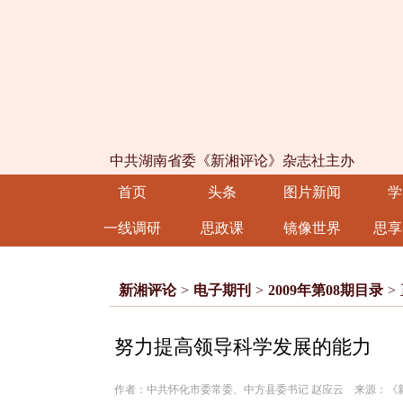
中共湖南省委《新湘评论》杂志社主办
首页
头条
图片新闻
学
一线调研
思政课
镜像世界
思享
新湘评论
>
电子期刊
>
2009年第08期目录
>
努力提高领导科学发展的能力
作者：中共怀化市委常委、中方县委书记 赵应云 来源：《新湘评