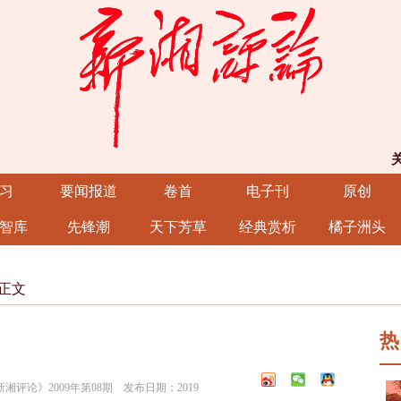
习
要闻报道
卷首
电子刊
原创
智库
先锋潮
天下芳草
经典赏析
橘子洲头
正文
热
论》2009年第08期 发布日期：2019