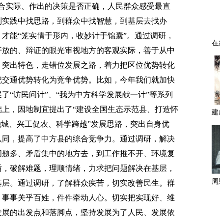
合实际、作出的决策是否正确，人民群众感受最直
到实践中找思路，到群众中找智慧，到基层去找办
才能“笼实情于形内，收妙计于锦囊”。通过调研，
开放的、辩证的眼光审视地方的客观实际，善于从中
，突出特色，走错位发展之路，着力把区位优势转化
把交通优势转化为竞争优势。比如，今年我们就加快
了“访民问计”、“我为中方科学发展献一计”等系列
上，因地制宜提出了“建设全国生态示范县、打造怀
融城、兴工促农、科学跨越”发展思路，突出自身优
认同，提高了中方县的综合竞争力。通过调研，解决
问题多、矛盾集中的地方去，到工作推不开、环境复
盾，破解难题，理顺情绪，力求把问题解决在基层，
基层。通过调研，了解群众疾苦，切实改善民生。群
，事事关乎百姓，件件牵动人心。切实把实现好、维
发展的出发点和落脚点，坚持发展为了人民、发展依