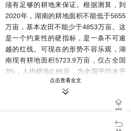
须有足够的耕地来保证。根据测算，到
2020年，湖南的耕地面积不能低于5655
万亩，基本农田不能少于4853万亩。这
是一个约束性的硬指标，是一条不可逾
越的红线。可现在的形势不容乐观，湖
南现有耕地面积5723.9万亩，仅占全国
3%，人均耕地0.86亩，为全国平均水平
点击查看全文
的61.5%，这种状况应当而且必须引起我

们的警觉。

回首页

节能减排刻不容缓。节能减排是指
返 回