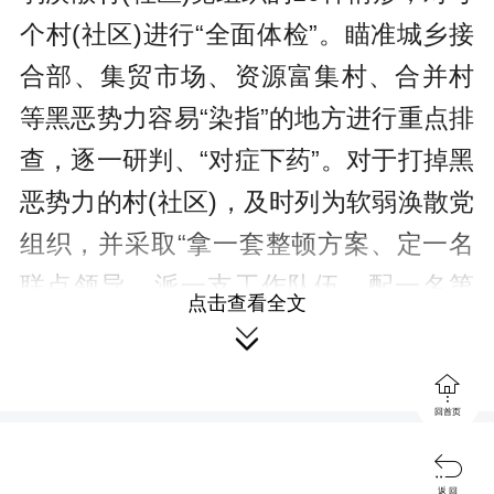
个村(社区)进行“全面体检”。瞄准城乡接
合部、集贸市场、资源富集村、合并村
等黑恶势力容易“染指”的地方进行重点排
查，逐一研判、“对症下药”。对于打掉黑
恶势力的村(社区)，及时列为软弱涣散党
组织，并采取“拿一套整顿方案、定一名
联点领导、派一支工作队伍、配一名第
点击查看全文
一书记、选一批帮扶项目、建一个坚强

班子”等“六个一”工作机制，实行市县组

织部门挂牌整顿，防止黑恶势力死灰复
回首页
燃。

返 回