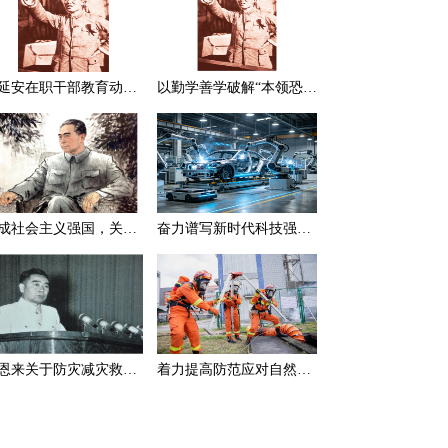
在延安在职干部教育动员大会上的讲话（节选）
以勤学善学破解“本领恐慌”
建成社会主义强国，关键在于实现科学技术现代化
奋力谱写新时代科技强国新篇章
周恩来关于防灾减灾救灾的一组论述
着力提高防范应对自然灾害能力