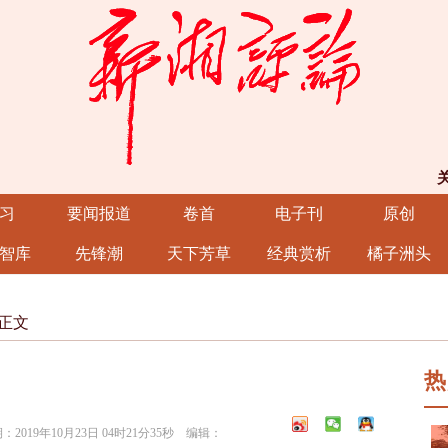
习
要闻报道
卷首
电子刊
原创
智库
先锋潮
天下芳草
经典赏析
橘子洲头
正文
热
19年10月23日 04时21分35秒 编辑：