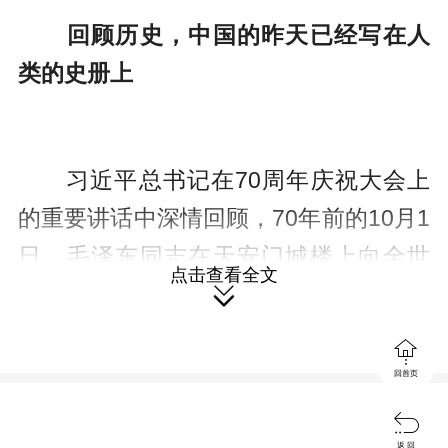
回顾历史，中国的昨天已经写在人
类的史册上
习近平总书记在70周年庆祝大会上
的重要讲话中深情回顾，70年前的10月1
日，毛泽东同志在天安门城楼上向全世
点击查看全文

界庄严宣告：中华人民共和国成立了，
中国人民从此站起来了。这一伟大事

件，彻底改变了近代以后100多年中国积
回首页
贫积弱、受人欺凌的悲惨命运，实现了

中国从几千年封建专制政治走向人民民
返 回