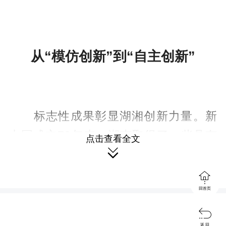
从“模仿创新”到“自主创新”
标志性成果彰显湖湘创新力量。新
中国成立70年来，湖南取得了一些具有
点击查看全文

湖南特色的标志性成果。1954年我国第
一台航空发动机在株洲研制成功。1973

回首页
年袁隆平院士的水稻杂种优势利用研究
在世界上率先获得成功。进入21世纪，

返 回