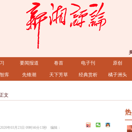
习
要闻报道
卷首
电子刊
原创
智库
先锋潮
天下芳草
经典赏析
橘子洲头
正文
热
0年03月23日 09时46分13秒 编辑：