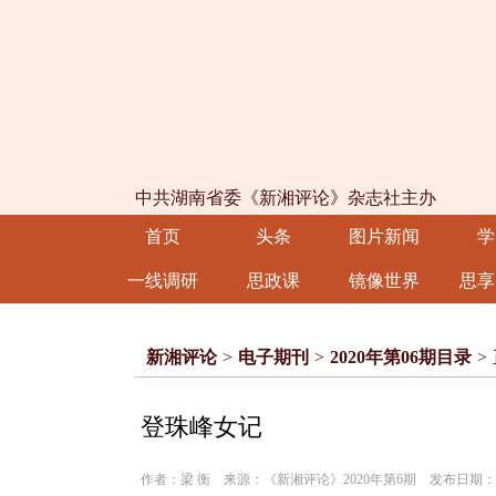
中共湖南省委《新湘评论》杂志社主办
首页
头条
图片新闻
学
一线调研
思政课
镜像世界
思享
新湘评论
>
电子期刊
>
2020年第06期目录
>
登珠峰女记
作者：梁 衡 来源：《新湘评论》2020年第6期 发布日期：202