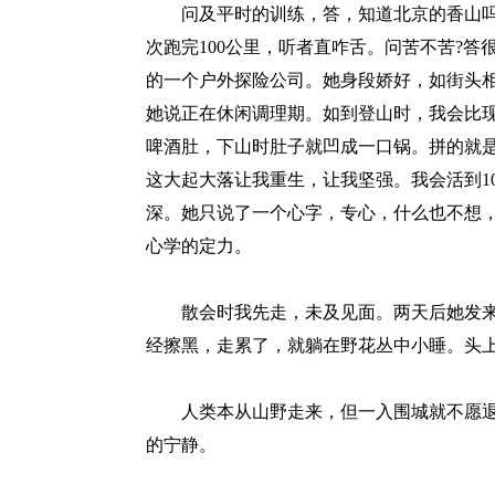
问及平时的训练，答，知道北京的香山吗?
次跑完100公里，听者直咋舌。问苦不苦?答
的一个户外探险公司。她身段娇好，如街头相
她说正在休闲调理期。如到登山时，我会比现
啤酒肚，下山时肚子就凹成一口锅。拼的就
这大起大落让我重生，让我坚强。我会活到1
深。她只说了一个心字，专心，什么也不想，
心学的定力。
散会时我先走，未及见面。两天后她发来
经擦黑，走累了，就躺在野花丛中小睡。头
人类本从山野走来，但一入围城就不愿退
的宁静。