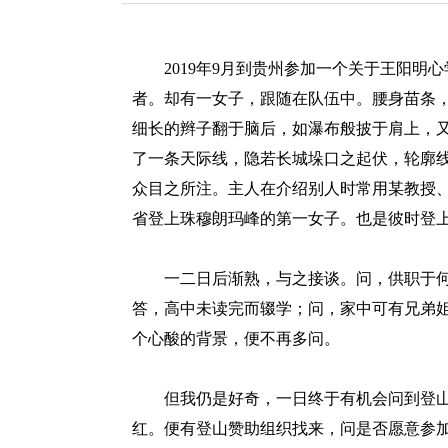
redcloud
2019年9月到贵州参加一个关于王阳明
者。却有一女子，跟随在队伍中。腰身苗条
细长的辫子翻于脑后，如瀑布般披于肩上，
了一条天际线，隐若长城垛口之起伏，轮廓
众目之所注。主人在介绍别人时常用某教授
省登上珠穆朗玛峰的第一女子。也是彼时登
一二日后渐熟，与之接谈。问，供职于何单
答，高中未读完而辍学；问，家中可有兄弟姐
个心酸的背景，便不再多问。
但我仍是好奇，一日终于有机会问到登山
红。便有登山赞助组织找来，问是否愿意参