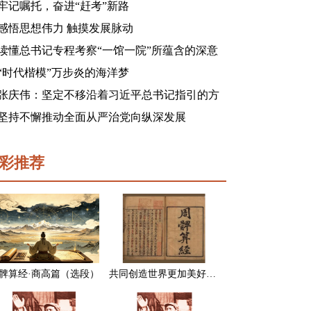
牢记嘱托，奋进“赶考”新路
感悟思想伟力 触摸发展脉动
读懂总书记专程考察“一馆一院”所蕴含的深意
“时代楷模”万步炎的海洋梦
张庆伟：坚定不移沿着习近平总书记指引的方
向前进 凝心聚力奋进新征程建功新时代谱写新
坚持不懈推动全面从严治党向纵深发展
篇章
彩推荐
髀算经·商高篇（选段）
共同创造世界更加美好的未来