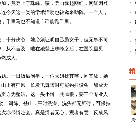
参加，竟登上了珠峰。咦，登山缘起网红，网红因登
以连今天这一类的学术活动也被邀来助阵。一个人，
跑，千里马也不知道自己能跑千里。
，十分伤心，她必须证明自己虽女子，但无事不可
中，从不言及。唯在她登上珠峰之后，在医院里见
焕然成人。
精
题。一日饭后闲坐，一位大姐抚其辫，问其故，她
。山上有狂风，长发飞舞随时可能钩挂设备，酿成大
辫亦为整洁。这一头小辫，共80根，要三个专业人
运动、训练、登山，平时洗澡、洗头都无所碍，可保持
这次亦带辫赴会。真是辫者无心，观者有意，反成风
周