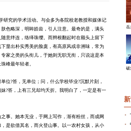
心学研究的学术活动。与会多为各院校老教授和媒体记
，肤色略深，明眸皓齿，引人注意。最奇的是，满头
又随意绊连，络绎珠缨。而辫根翻起时在额头上留下
线下显出朴实秀美的脸庞，有高原风或非洲味，常为
、专家之类的头衔儿，于她则无职无衔，只说这是本
上珠峰最年轻者。
位?答，无单位；问，什么学校毕业?沉默片刻，
妹?答，上有三兄却均夭折。我明白了，一定是有一
新
之事。她本无业，于网上写作，渐有粉丝，而成网
加，是欲借其名，而火登山事。以一农村女孩，从小