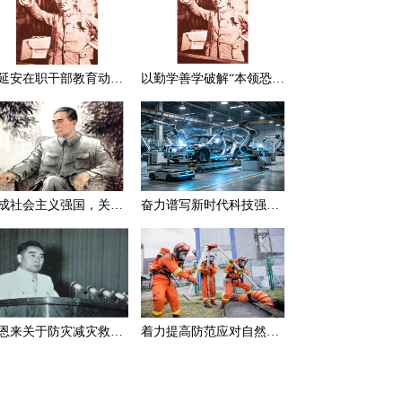
在延安在职干部教育动员大会上的讲话（节选）
以勤学善学破解“本领恐慌”
建成社会主义强国，关键在于实现科学技术现代化
奋力谱写新时代科技强国新篇章
周恩来关于防灾减灾救灾的一组论述
着力提高防范应对自然灾害能力