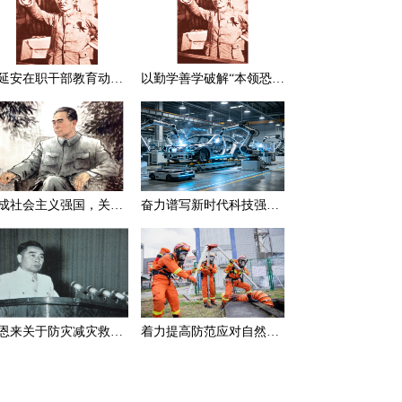
在延安在职干部教育动员大会上的讲话（节选）
以勤学善学破解“本领恐慌”
建成社会主义强国，关键在于实现科学技术现代化
奋力谱写新时代科技强国新篇章
周恩来关于防灾减灾救灾的一组论述
着力提高防范应对自然灾害能力