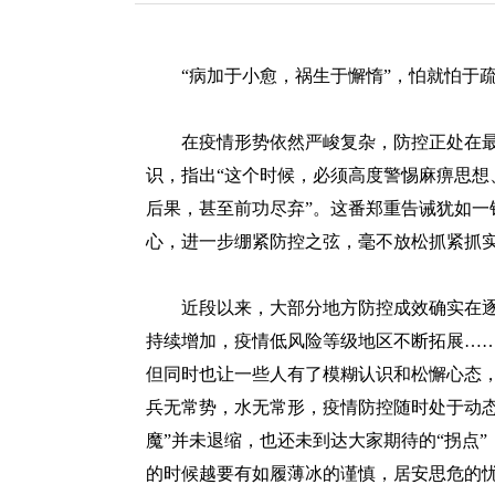
redcloud
“病加于小愈，祸生于懈惰”，怕就怕于疏
在疫情形势依然严峻复杂，防控正处在最
识，指出“这个时候，必须高度警惕麻痹思想
后果，甚至前功尽弃”。这番郑重告诫犹如一
心，进一步绷紧防控之弦，毫不放松抓紧抓
近段以来，大部分地方防控成效确实在逐
持续增加，疫情低风险等级地区不断拓展…
但同时也让一些人有了模糊认识和松懈心态
兵无常势，水无常形，疫情防控随时处于动态
魔”并未退缩，也还未到达大家期待的“拐点
的时候越要有如履薄冰的谨慎，居安思危的忧