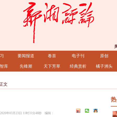
习
要闻报道
卷首
电子刊
原创
智库
先锋潮
天下芳草
经典赏析
橘子洲头
正文
热
0年03月23日 11时31分48秒 编辑：