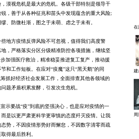
险，漠视危机是最大的危机。各级干部特别是领导干
锐，善于从各种征兆和苗头中发现蕴含的重大风险;
绸缪、防微杜渐，图之于未萌、虑之于未有。
些地方疫情反弹风险不可忽视，值得我们高度警
落地，严格落实分区分级精准防控各项措施，继续坚
一步加强医疗救治，精准稳妥推进复工复产，推动援
节和工作短板。在应对“疫魔”这只“黑天鹅”的同
统筹抓好经济社会发展工作，全面排查其他各领域的
的问题矛盾积累发酵，引发次生危机。
宣示要战“疫”到底的坚强决心，也是应对疫情的一
，而是以更严肃更科学更审慎的态度歼灭疫情。让我
的态势，不因疫情形势好而懈怠，不因数字清零而疏
至取得最后胜利。