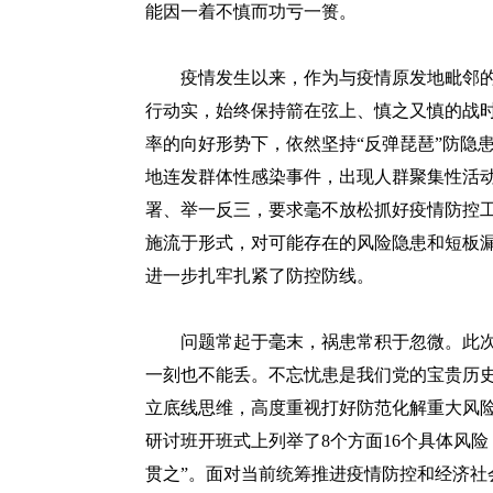
能因一着不慎而功亏一篑。
疫情发生以来，作为与疫情原发地毗邻的
行动实，始终保持箭在弦上、慎之又慎的战时
率的向好形势下，依然坚持“反弹琵琶”防隐
地连发群体性感染事件，出现人群聚集性活
署、举一反三，要求毫不放松抓好疫情防控
施流于形式，对可能存在的风险隐患和短板
进一步扎牢扎紧了防控防线。
问题常起于毫末，祸患常积于忽微。此次
一刻也不能丢。不忘忧患是我们党的宝贵历
立底线思维，高度重视打好防范化解重大风险
研讨班开班式上列举了8个方面16个具体风
贯之”。面对当前统筹推进疫情防控和经济社