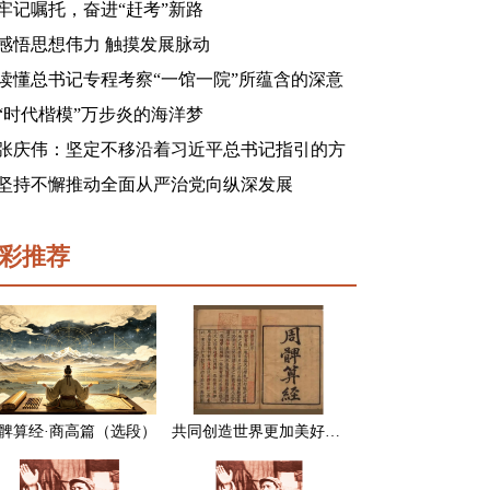
牢记嘱托，奋进“赶考”新路
感悟思想伟力 触摸发展脉动
读懂总书记专程考察“一馆一院”所蕴含的深意
“时代楷模”万步炎的海洋梦
张庆伟：坚定不移沿着习近平总书记指引的方
向前进 凝心聚力奋进新征程建功新时代谱写新
坚持不懈推动全面从严治党向纵深发展
篇章
彩推荐
髀算经·商高篇（选段）
共同创造世界更加美好的未来