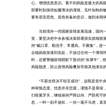
心、增强忧患意识。看不到风险是最大的风
部要时刻保持如履薄冰的谨慎、见叶知秋的敏
要有居安思危、居危有备的意识，做到未雨
当前境外一些国家疫情发展迅速，国内一
觉，要坚决把中央各项决策部署抓实抓细抓
持“戴口罩、勤洗手、常通风、不聚集”，进
企稳岗政策落到实处，不放过任何一个薄弱环
时，还要警惕疫情阴影下蛰伏的“灰犀牛”，
风险隐患，防止疫情风险叠加导致其他潜在
“不获全胜决不轻言成功”，这既是党中央
种审慎态度。忧患并非悲观，谨慎不是畏缩
们咬紧牙关，继续保持严阵以待、严防死守
忽，一时一刻不放松，一丝一毫不马虎，直