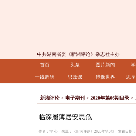
中共湖南省委《新湘评论》杂志社主办
首页
头条
图片新闻
学
一线调研
思政课
镜像世界
思享
新湘评论
>
电子期刊
>
2020年第06期目录
>
临深履薄居安思危
作者：宁 心 来源：《新湘评论》2020年第6期 发布日期：202