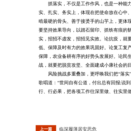
抓落实，不仅是工作作风，也是一种能力
实、扎实、务实上，体现在把使命放在心中
啃最硬的骨头、善于接烫手的山芋上，更体
要坚持效果导向，以踏石留印、抓铁有痕的
实，招招不虚发，招招见实效。论抗疫，就
低、保障及时有力的效果巩固好。论复工复产
保障，农业备耕有序的好势头发展好。论民
战，就要把脱贫攻坚、全面建成小康社会的
风险挑战多重叠加，更呼唤我们把“落实”
歌唱道：“世间自有公道，付出总有回报;说
行、行必果，把各项工作往深里做、往实里
临深履薄居安思危
上一篇