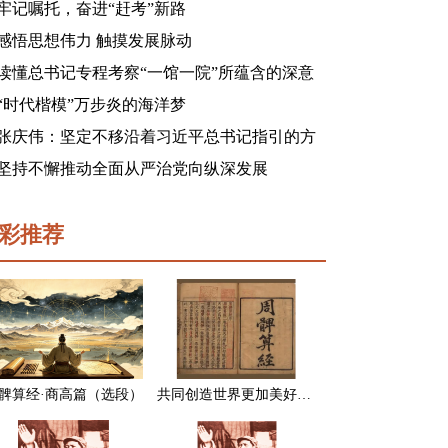
牢记嘱托，奋进“赶考”新路
感悟思想伟力 触摸发展脉动
读懂总书记专程考察“一馆一院”所蕴含的深意
“时代楷模”万步炎的海洋梦
张庆伟：坚定不移沿着习近平总书记指引的方
向前进 凝心聚力奋进新征程建功新时代谱写新
坚持不懈推动全面从严治党向纵深发展
篇章
彩推荐
髀算经·商高篇（选段）
共同创造世界更加美好的未来