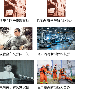
在延安在职干部教育动员大会上的讲话（节选）
以勤学善学破解“本领恐慌”
建成社会主义强国，关键在于实现科学技术现代化
奋力谱写新时代科技强国新篇章
周恩来关于防灾减灾救灾的一组论述
着力提高防范应对自然灾害能力