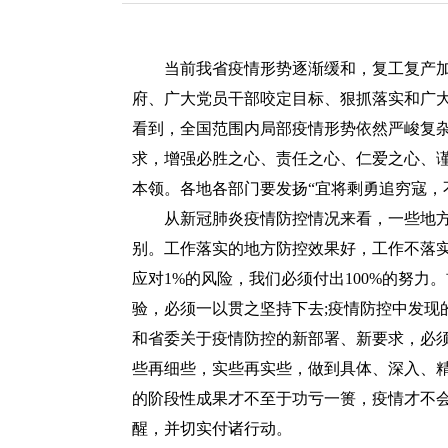
redcloud
当前我省疫情形势逐渐缓和，复工复产加
府、广大党员干部咬定目标、狠抓落实和广
看到，全国范围内局部疫情形势依然严峻复
求，增强必胜之心、责任之心、仁爱之心、
本领。各地各部门要发扬“宜将剩勇追穷寇，
从新冠肺炎疫情防控情况来看，一些地方
别。工作落实的地方防控效果好，工作不落
应对1%的风险，我们必须付出100%的努
验，必须一以贯之坚持下去;疫情防控中发现
和省委关于疫情防控的新部署、新要求，必
些再细些，实些再实些，做到具体、深入、
的阶段性成果才不至于功亏一篑，疫情才不
醒，并切实付诸行动。