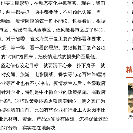
也要适应形势，在动态变化中抓落实。现在，我们
展，两手都要抓，两手都要硬，不可顾此失彼。当
级响应，疫情防控的弦一刻不能松。也要看到，根据
市区，暂没有高风险地区，低风险县市区占了64%，
力。对于省委、省政府关于复工复产的部署和要求，
一缓、等一等、看一看的思想。要狠抓复工复产各项
误的“时间”抢回来，把疫情造成的损失降至最低。
坚定信心咬定目标，就要沉下心来、扑下身子，就
精
，对交通、旅游、电影院线、餐饮等与老百姓终端消
务业等产业也有不小冲击。疫情发生以后，各级政府
列针对企业，特别是中小微企业的政策措施。省政府
十条”。这些政策要逐条逐项落实到位，使之真正为
题摆在我们面前。比如有些企业和行业工人返岗率比
周
业原材料、资金、产品运输等有困难，怎样保证这些
好好分析，实实在在地解决。