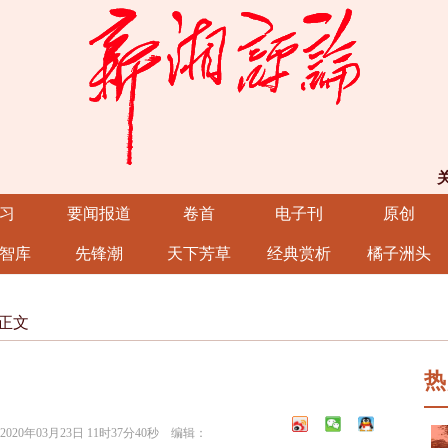
习
要闻报道
卷首
电子刊
原创
智库
先锋潮
天下芳草
经典赏析
橘子洲头
正文
热
0年03月23日 11时37分40秒 编辑：