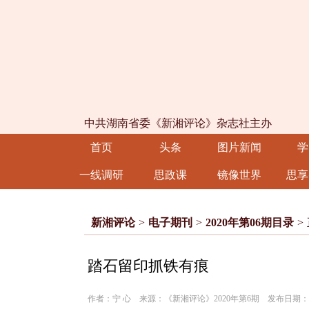
中共湖南省委《新湘评论》杂志社主办
首页
头条
图片新闻
学
一线调研
思政课
镜像世界
思享
新湘评论
>
电子期刊
>
2020年第06期目录
>
踏石留印抓铁有痕
作者：宁 心 来源：《新湘评论》2020年第6期 发布日期：202