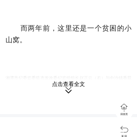
而两年前，这里还是一个贫困的小
山窝。
湘潭市纪委监委驻市发改委纪监组组长赵正云（右）与中沙镇香菇
点击查看全文

种植基地负责人熊朝华（左）了解开工复工的情况，现场指导生产
发展中的政策落实落地。叶郁
摄

回首页

返 回