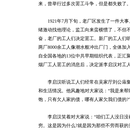
来，曾举行过多次罢工斗争，但是都失败了
1921年7月下旬，老厂区发生了一件大
绪激动找他理论，监工向来蛮横惯了，不但
奋，老厂的工人们决定罢工。新厂的工人们
两厂8000余工人像潮水般冲出厂门，全体
自全国各地的13位中共早期组织代表，正汇
烟厂工人罢工的消息后，决定派李启汉对工
李启汉听说工人们经常在吴家厅刘公庙集
和生活情况。他风趣地对大家说：“我是来帮
饱，只有欠人家的债，哪有人家欠我们债的?
李启汉笑着对大家说：“咱们工人没日没夜
穷。这是因为什么?就是因为那些不劳而获的