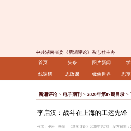
中共湖南省委《新湘评论》杂志社主办
首页
头条
图片新闻
学
一线调研
思政课
镜像世界
思享
新湘评论
>
电子期刊
>
2020年第07期目录
>
李启汉：战斗在上海的工运先锋
作者：夕岩 来源：《新湘评论》2020年第7期 发布日期：2020