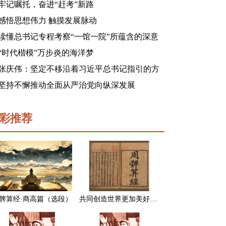
牢记嘱托，奋进“赶考”新路
感悟思想伟力 触摸发展脉动
读懂总书记专程考察“一馆一院”所蕴含的深意
“时代楷模”万步炎的海洋梦
张庆伟：坚定不移沿着习近平总书记指引的方
向前进 凝心聚力奋进新征程建功新时代谱写新
坚持不懈推动全面从严治党向纵深发展
篇章
彩推荐
髀算经·商高篇（选段）
共同创造世界更加美好的未来