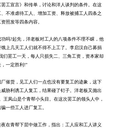
《罢工宣言》和传单，讨论和洋人谈判的条件。在这
工、不准虐待工人、增加工资、释放被捕工人四条之
工资照发等四条内容。
吗?起先，洋老板对工人的八项条件不理不睬，他
要饿上几天工人们就不得不上工了。李启汉自己募捐
我们罢工一天，每人只损失二、三角工资，资本家却
，一定胜利!”
厂催货，见工人们一点也没有要复工的迹象，这下
长威胁利诱工人复工，结果碰了钉子。洋老板又抛出
工。王凤山是个青帮小头目。在这次罢工的领头人中，
诱骗一些工人进厂复工。
夜在青帮下层中做工作，指出：工人应和工人讲义