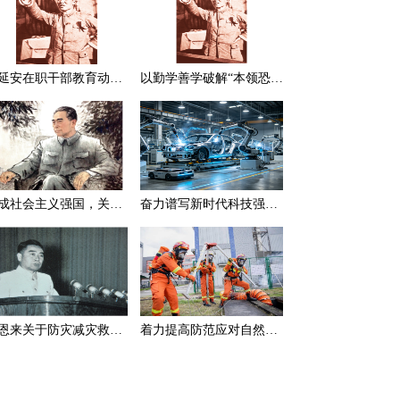
在延安在职干部教育动员大会上的讲话（节选）
以勤学善学破解“本领恐慌”
建成社会主义强国，关键在于实现科学技术现代化
奋力谱写新时代科技强国新篇章
周恩来关于防灾减灾救灾的一组论述
着力提高防范应对自然灾害能力