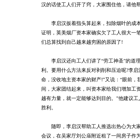
汉的话使工人们开了窍，大家围住他，请他帮
李启汉扳着指头算起来，扣除烟叶的成本
证明，英美烟厂资本家确实欠了工人很大一
们总算找到自己越来越穷困的原因了!
李启汉还向工人们讲了“劳工神圣”的道理
利。要用什么方法来反对剥削和压迫呢?李启
命，没收地主资本家的财产!”又说：“眼前
间，大家团结起来，叫资本家给我们增加工
越有力量，就一定能够达到目的。”他建议工
胜利。
随即，李启汉帮助工人推选出热心为大家
会议，在吴家厅刘公庙附近租了一间房子作