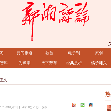
习
要闻报道
卷首
电子刊
原创
智库
先锋潮
天下芳草
经典赏析
橘子洲头
正文
热
年04月20日 04时38分21秒 编辑：