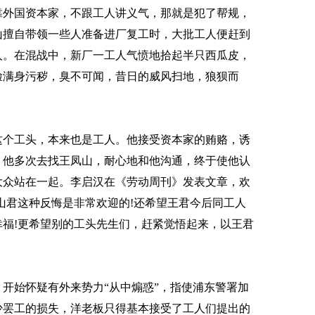
靠外国资本家，不跟工人讲义气，那就是犯了帮规，
山擅自带领一些人准备进厂复工时，大批工人便赶到
人。在混战中，新厂一工人气愤地拾起半只西瓜皮，
脸满身污秽，臭不可闻，昔日的威风扫地，狼狈而
个工头，本来也是工人。他接受资本家的贿赂，诱
。他多次去找王凤山，耐心地和他沟通，终于使他认
大众站在一起。李启汉在《劳动周刊》发表文章，欢
凤山君这种反悔是非常欢迎的!还希望王君今后同工人
福!更希望别的工头先生们，赶紧觉悟起来，以王君
始怀疑有外来势力“从中煽惑”，指使浦东警署加
少罢工的损失，洋老板只得基本接受了工人们提出的