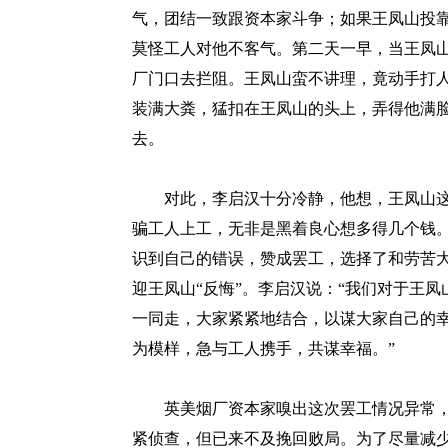
气，团结一致跟资本家斗争；如果王凤山投
莫怪工人对他不客气。第二天一早，当王凤
厂门口去拦阻。王凤山蛮不讲理，竟动手打
装满大粪，猛扣在王凤山的头上，弄得他满
去。
对此，李启汉十分冷静，他想，王凤山这
骗工人上工，无非是黑着良心想多得几个钱
识到自己的错误，赞成罢工，选择了和劳苦
迎王凤山“反悔”。李启汉说：“我们对于王
一同走，大家紧紧地结合，以谋大家自己的幸
为模样，急与工人携手，共谋幸福。”
英美烟厂资本家嗅出这次罢工情况异常，开
紧侦查，但已来不及挽回败局。为了尽量减