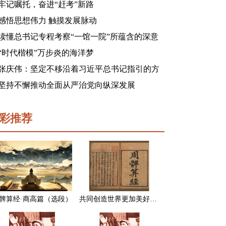
牢记嘱托，奋进“赶考”新路
感悟思想伟力 触摸发展脉动
读懂总书记专程考察“一馆一院”所蕴含的深意
“时代楷模”万步炎的海洋梦
张庆伟：坚定不移沿着习近平总书记指引的方
向前进 凝心聚力奋进新征程建功新时代谱写新
坚持不懈推动全面从严治党向纵深发展
篇章
彩推荐
髀算经·商高篇（选段）
共同创造世界更加美好的未来