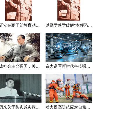
在延安在职干部教育动员大会上的讲话（节选）
以勤学善学破解“本领恐慌”
建成社会主义强国，关键在于实现科学技术现代化
奋力谱写新时代科技强国新篇章
周恩来关于防灾减灾救灾的一组论述
着力提高防范应对自然灾害能力