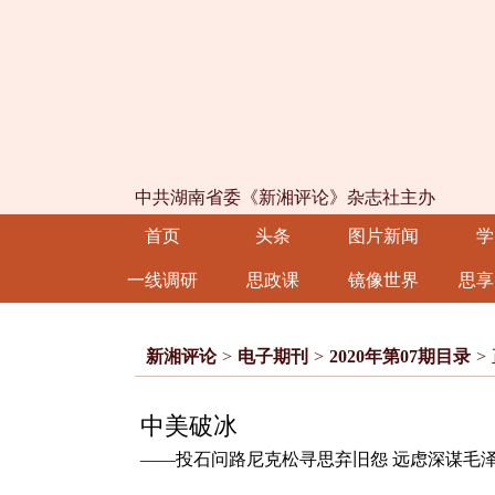
中共湖南省委《新湘评论》杂志社主办
首页
头条
图片新闻
学
一线调研
思政课
镜像世界
思享
新湘评论
>
电子期刊
>
2020年第07期目录
>
中美破冰
——投石问路尼克松寻思弃旧怨 远虑深谋毛