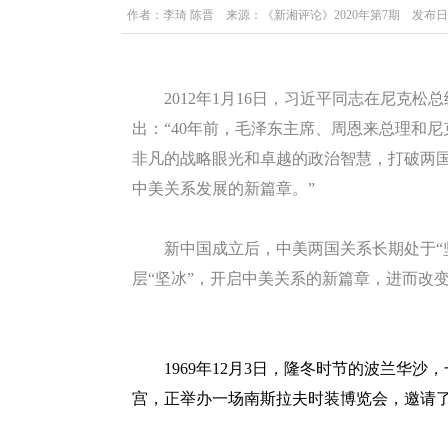
作者：李琦 陈晋 来源：《新湘评论》2020年第7期 发布日期：2
辑：redcloud
2012年1月16日，习近平同志在尼克松
出：“40年前，毛泽东主席、周恩来总理和
非凡的战略眼光和卓越的政治智慧，打破两
中美关系发展的新篇章。”
新中国成立后，中美两国关系长期处于“坚
层“坚冰”，开启中美关系的新篇章，进而改
1969年12月3日，隆冬时节的波兰华沙
宫，正举办一场南斯拉夫时装博览会，邀请