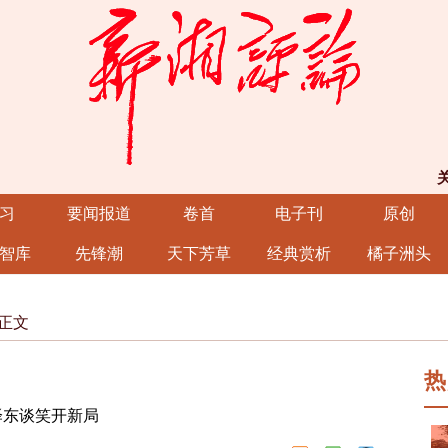
习
要闻报道
卷首
电子刊
原创
智库
先锋潮
天下芳草
经典赏析
橘子洲头
正文
热
泽东谈笑开新局