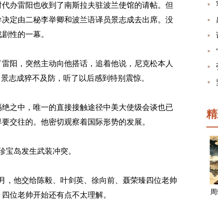
代办雷阳也收到了南斯拉夫驻波兰使馆的请帖。但
导决定由二秘李举卿和波兰语译员景志成去出席。没
戏剧性的一幕。
雷阳，突然主动向他搭话，追着他说，尼克松本人
。景志成猝不及防，听了以后感到特别震惊。
隔绝之中，唯一的直接接触途径中美大使级会谈也已
精
早要交往的。他密切观察着国际形势的发展。
珍宝岛发生武装冲突。
6月，他交给陈毅、叶剑英、徐向前、聂荣臻四位老帅
周
。四位老帅开始还有点不太理解。