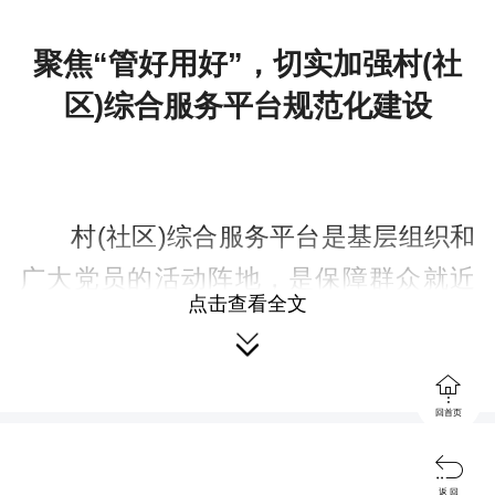
聚焦“管好用好”，切实加强村(社
区)综合服务平台规范化建设
村(社区)综合服务平台是基层组织和
广大党员的活动阵地，是保障群众就近
点击查看全文
就便享受公共服务和实现社会源头治理

的重要载体。这些年，湖南各地按照中

央和省委统一部署，建立财政投入为
回首页
主、党费补助为辅、自行筹措为补充的

多元投入机制，持续用力推进村(社区)综
返 回