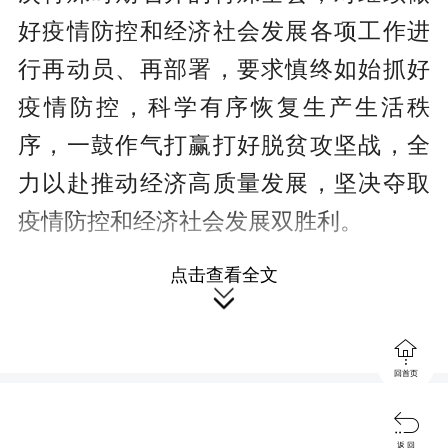
好疫情防控和经济社会发展各项工作进
行再动员、再部署，要求慎终如始抓好
疫情防控，科学有序恢复生产生活秩
序，一鼓作气打赢打好脱贫攻坚战，全
力以赴推动经济高质量发展，坚决夺取
疫情防控和经济社会发展双胜利。
点击查看全文

经过两个多月艰苦卓绝的努力，当

前湖南住院确诊病例已实现清零，省内
回首页
全境进入低风险地区，疫情防控积极向

好态势不断拓展，但境外尤其是欧美国
返 回