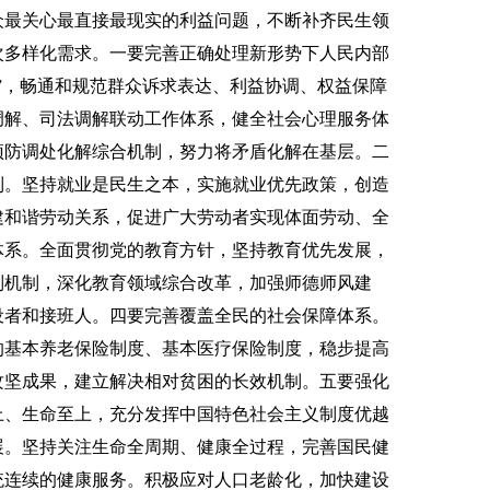
众最关心最直接最现实的利益问题，不断补齐民生领
次多样化需求。一要完善正确处理新形势下人民内部
”，畅通和规范群众诉求表达、利益协调、权益保障
调解、司法调解联动工作体系，健全社会心理服务体
预防调处化解综合机制，努力将矛盾化解在基层。二
制。坚持就业是民生之本，实施就业优先政策，创造
建和谐劳动关系，促进广大劳动者实现体面劳动、全
体系。全面贯彻党的教育方针，坚持教育优先发展，
制机制，深化教育领域综合改革，加强师德师风建
设者和接班人。四要完善覆盖全民的社会保障体系。
的基本养老保险制度、基本医疗保险制度，稳步提高
攻坚成果，建立解决相对贫困的长效机制。五要强化
上、生命至上，充分发挥中国特色社会主义制度优越
展。坚持关注生命全周期、健康全过程，完善国民健
统连续的健康服务。积极应对人口老龄化，加快建设