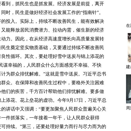
要看到，抓民生也是抓发展。经济发展是前提，离开
同时，民生是做好经济社会发展工作的“指南针”。
济的投入。实际上，持续不断改善民生，能有效解决
，又能释放居民消费潜力、拉动内需，催生新的经济
生动力。因此，在从经济高速度增长向高质量发展转
善民生奠定坚实物质基础，又要通过持续不断改善民
者良性循环。其次，要处理好雪中送炭与锦上添花的
民谋幸福的，人民群众什么方面感觉不幸福、不快
计为群众排忧解难。”这就是雪中送炭。习近平总书
的群众。在保障和改善民生过程中，要格外关注困难
心他们的疾苦，千方百计帮助他们排忧解难。要多做
上添花、花上垒花的虚功。今年9月17日，习近平总
的讲话中又强调：“要更加聚焦人民群众普遍关心关
件一件抓落实，一年接着一年干，让人民群众获得
可持续。”第三，还要处理好量力而行与尽力而为的