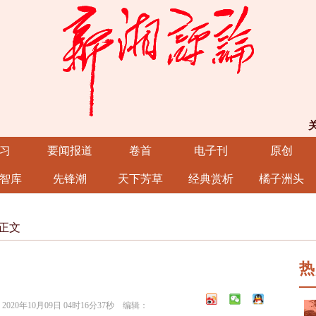
习
要闻报道
卷首
电子刊
原创
智库
先锋潮
天下芳草
经典赏析
橘子洲头
正文
热
0年10月09日 04时16分37秒 编辑：