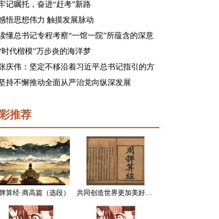
牢记嘱托，奋进“赶考”新路
感悟思想伟力 触摸发展脉动
读懂总书记专程考察“一馆一院”所蕴含的深意
“时代楷模”万步炎的海洋梦
张庆伟：坚定不移沿着习近平总书记指引的方
向前进 凝心聚力奋进新征程建功新时代谱写新
坚持不懈推动全面从严治党向纵深发展
篇章
彩推荐
髀算经·商高篇（选段）
共同创造世界更加美好的未来