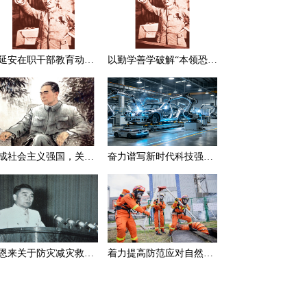
在延安在职干部教育动员大会上的讲话（节选）
以勤学善学破解“本领恐慌”
建成社会主义强国，关键在于实现科学技术现代化
奋力谱写新时代科技强国新篇章
周恩来关于防灾减灾救灾的一组论述
着力提高防范应对自然灾害能力