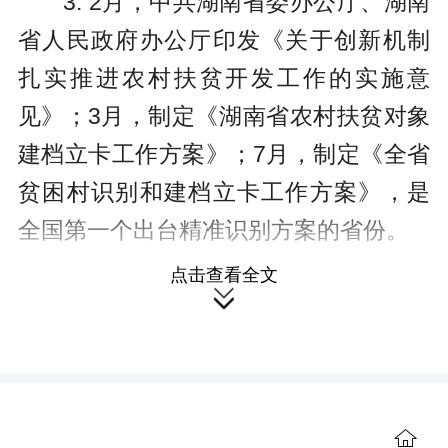
3. 2月，中共湖南省委办公厅、湖南
省人民政府办公厅印发《关于创新机制
扎实推进农村扶贫开发工作的实施意
见》；3月，制定《湖南省农村扶贫对象
建档立卡工作方案》；7月，制定《全省
贫困村识别和建档立卡工作方案》，是
全国第一个出台精准识别方案的省份。
点击查看全文
4. 3月20日，省委、省政府召开全省

全面建成小康社会推进工作领导小组第
二次全体会议强调，大湘西地区要以武
陵山片区区域发展与扶贫攻坚试点为平
台。
