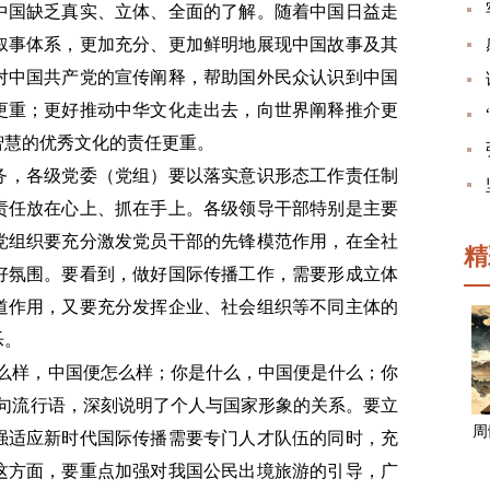
中国缺乏真实、立体、全面的了解。随着中国日益走
叙事体系，更加充分、更加鲜明地展现中国故事及其
对中国共产党的宣传阐释，帮助国外民众认识到中国
更重；更好推动中华文化走出去，向世界阐释推介更
智慧的优秀文化的责任更重。
务，各级党委（党组）要以落实意识形态工作责任制
责任放在心上、抓在手上。各级领导干部特别是主要
党组织要充分激发党员干部的先锋模范作用，在全社
精
好氛围。要看到，做好国际传播工作，需要形成立体
道作用，又要充分发挥企业、社会组织等不同主体的
乐。
怎么样，中国便怎么样；你是什么，中国便是什么；你
这句流行语，深刻说明了个人与国家形象的关系。要立
周
强适应新时代国际传播需要专门人才队伍的同时，充
这方面，要重点加强对我国公民出境旅游的引导，广