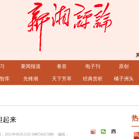
习
要闻报道
卷首
电子刊
原创
智库
先锋潮
天下芳草
经典赏析
橘子洲头
热
担起来
21年06月21日 04时50分58秒 编辑：