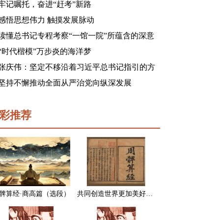
牢记嘱托，奋进“赶考”新路
感悟思想伟力 触摸发展脉动
读懂总书记专程考察“一馆一院”所蕴含的深意
“时代楷模”万步炎的海洋梦
张庆伟：坚定不移沿着习近平总书记指引的方
向前进 凝心聚力奋进新征程建功新时代谱写新
坚持不懈推动全面从严治党向纵深发展
篇章
彩推荐
髀算经·商高篇（选段）
共同创造世界更加美好的未来