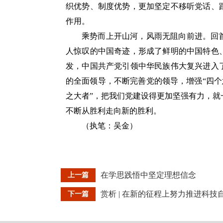
织优势、制度优势，更加坚定不移听党话、
作用。
乘势而上开山河，风雨无阻向前进。回
人惊叹的中国奇迹，形成了鲜明的中国特色
发，中国共产党引领中华民族伟大复兴进入
的全面领导，不断完善党的领导，增强“四个意
之大者”，把我们党建设得更加坚强有力，
不断从胜利走向新的胜利。
（执笔：吴金）
在学思践悟中坚定理想信念
上一篇
赏析 | 在新的征程上努力推进科技
下一篇