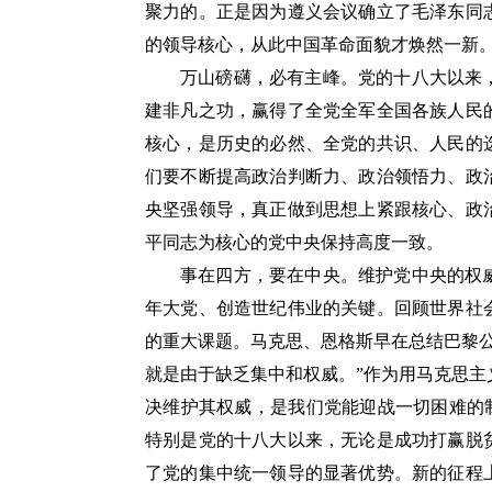
聚力的。正是因为遵义会议确立了毛泽东同
的领导核心，从此中国革命面貌才焕然一新
万山磅礴，必有主峰。党的十八大以来
建非凡之功，赢得了全党全军全国各族人民
核心，是历史的必然、全党的共识、人民的
们要不断提高政治判断力、政治领悟力、政
央坚强领导，真正做到思想上紧跟核心、政
平同志为核心的党中央保持高度一致。
事在四方，要在中央。维护党中央的权
年大党、创造世纪伟业的关键。回顾世界社
的重大课题。马克思、恩格斯早在总结巴黎
就是由于缺乏集中和权威。”作为用马克思
决维护其权威，是我们党能迎战一切困难的制
特别是党的十八大以来，无论是成功打赢脱
了党的集中统一领导的显著优势。新的征程