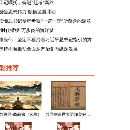
牢记嘱托，奋进“赶考”新路
感悟思想伟力 触摸发展脉动
读懂总书记专程考察“一馆一院”所蕴含的深意
“时代楷模”万步炎的海洋梦
张庆伟：坚定不移沿着习近平总书记指引的方
向前进 凝心聚力奋进新征程建功新时代谱写新
坚持不懈推动全面从严治党向纵深发展
篇章
彩推荐
髀算经·商高篇（选段）
共同创造世界更加美好的未来