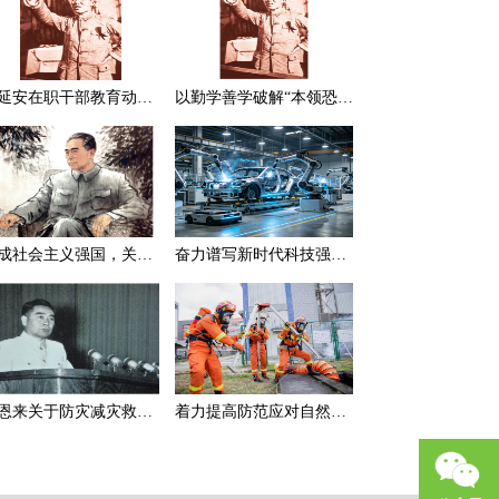
在延安在职干部教育动员大会上的讲话（节选）
以勤学善学破解“本领恐慌”
建成社会主义强国，关键在于实现科学技术现代化
奋力谱写新时代科技强国新篇章
周恩来关于防灾减灾救灾的一组论述
着力提高防范应对自然灾害能力