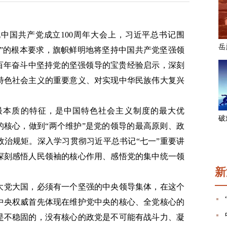
祝中国共产党成立100周年大会上，习近平总书记围
须”的根本要求，旗帜鲜明地将坚持中国共产党坚强领
在百年奋斗中坚持党的坚强领导的宝贵经验启示，深刻
特色社会主义的重要意义、对实现中华民族伟大复兴
最本质的特征，是中国特色社会主义制度的最大优
的核心，做到“两个维护”是党的领导的最高原则、政
政治规矩。深入学习贯彻习近平总书记“七一”重要讲
深刻感悟人民领袖的核心作用、感悟党的集中统一领
新
。
大党大国，必须有一个坚强的中央领导集体，在这个
中央权威首先体现在维护党中央的核心、全党核心的
是不稳固的，没有核心的政党是不可能有战斗力、凝