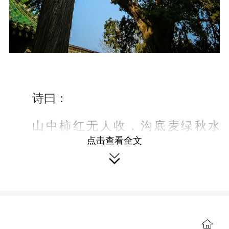
诗曰：
山中柿红无人收，沟底麦绿秋水
点击查看全文
流。

又到一年冬闲时，鸟不飞鸣人不
走。
2016年深秋我到河南渑池去寻访一
