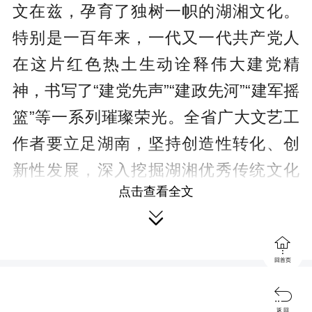
文在兹，孕育了独树一帜的湖湘文化。
特别是一百年来，一代又一代共产党人
在这片红色热土生动诠释伟大建党精
神，书写了“建党先声”“建政先河”“建军摇
篮”等一系列璀璨荣光。全省广大文艺工
作者要立足湖南，坚持创造性转化、创
新性发展，深入挖掘湖湘优秀传统文化
点击查看全文
的思想观念、人文精神、道德规范，特

别要深入挖掘“十步之内必有芳草”的湖湘

红色文化资源，汲取力量、获得灵感、
回首页
传承文脉，像创作《山乡巨变》《共产

主义战士欧阳海》《十八洞村》《大地
返 回