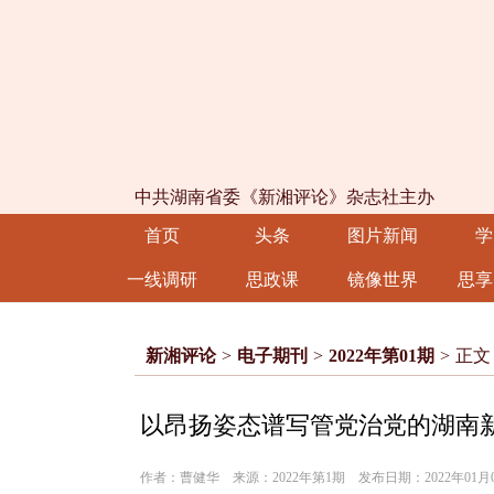
中共湖南省委《新湘评论》杂志社主办
首页
头条
图片新闻
学
一线调研
思政课
镜像世界
思享
新湘评论
>
电子期刊
>
2022年第01期
>
正文
以昂扬姿态谱写管党治党的湖南
作者：曹健华 来源：2022年第1期 发布日期：2022年01月0