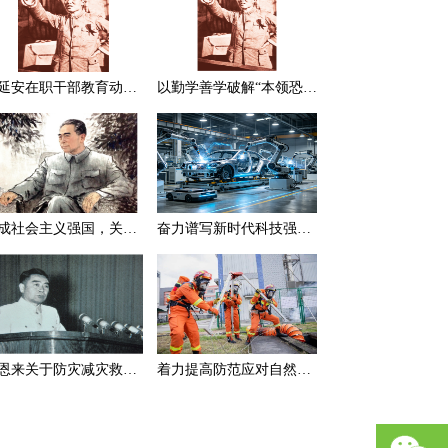
在延安在职干部教育动员大会上的讲话（节选）
以勤学善学破解“本领恐慌”
建成社会主义强国，关键在于实现科学技术现代化
奋力谱写新时代科技强国新篇章
周恩来关于防灾减灾救灾的一组论述
着力提高防范应对自然灾害能力