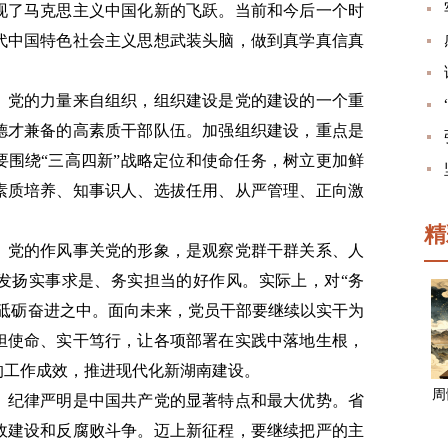
现了马克思主义中国化新的飞跃。当前和今后一个时
代中国特色社会主义思想武装头脑，做到真学真信真
。
党的力量来自组织，组织建设是党的建设的一个重
德才兼备的高素质干部队伍。加强组织建设，重点是
要围绕“三高四新”战略定位和使命任务，树立更加鲜
素质培养、知事识人、选拔任用、从严管理、正向激
。
精
。
党的作风事关党的形象，是观察党群干群关系、人
发扬实事求是、务实担当的好作风。实际上，对“务
的砥砺奋进之中。面向未来，党员干部要继续以实干为
担使命、实干笃行，让各项部署在实践中落地生根，
的工作成效，推进现代化新湖南建设。
周
。
纪律严明是中国共产党的显著特点和最大优势。省
政建设和反腐败斗争。迈上新征程，要继续把严的主