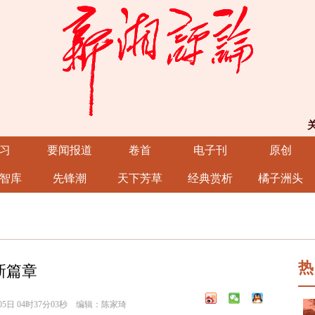
习
要闻报道
卷首
电子刊
原创
智库
先锋潮
天下芳草
经典赏析
橘子洲头
热
新篇章
5日 04时37分03秒 编辑：陈家琦