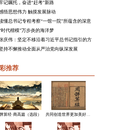
牢记嘱托，奋进“赶考”新路
感悟思想伟力 触摸发展脉动
读懂总书记专程考察“一馆一院”所蕴含的深意
“时代楷模”万步炎的海洋梦
张庆伟：坚定不移沿着习近平总书记指引的方
向前进 凝心聚力奋进新征程建功新时代谱写新
坚持不懈推动全面从严治党向纵深发展
篇章
彩推荐
髀算经·商高篇（选段）
共同创造世界更加美好的未来