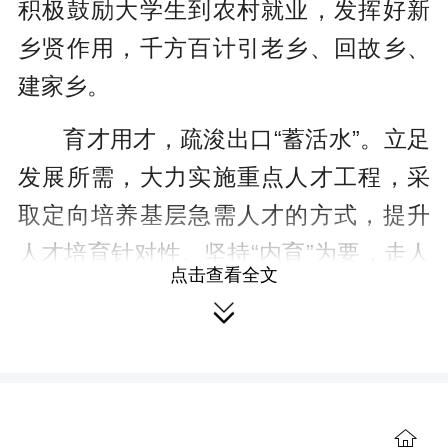
积极鼓励大学生到农村就业，发挥好新
乡贤作用，千方百计引老乡、回故乡、
建家乡。
育才用才，疏浚出口“蓄活水”。立足
发展所需，大力实施重点人才工程，采
取定向培养基层急需人才的方式，提升
人才培育针对性。坚持“内育”为要，走人
点击查看全文
才自主培养之路，实现人才带动特色农

业、带动群众和乡村富起来的目标。畅
通成长渠道，全力支持各类人才参加各
种职业技能大赛，为优秀人才脱颖而

出、施展才华搭建广阔平台。