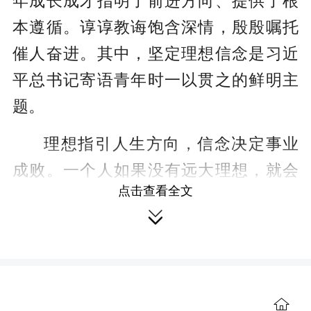
年成长成才指明了前进方向、提供了根
本遵循。谆谆教诲饱含深情，殷殷嘱托
催人奋进。其中，坚定理想信念是习近
平总书记寄语青年时一以贯之的鲜明主
题。
理想指引人生方向，信念决定事业
成败。一个人如果没有远大理想，就会
点击查看全文
像王阳明所告诫的那样，“如无舵之舟，

无衔之马，飘荡奔逸”，最终不知所
往。“孩儿立志出乡关，学不成名誓不
还。埋骨何须桑梓地，人生无处不青
山。”这是毛泽东17岁时书呈给父亲的一
