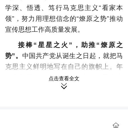
学深、悟透、笃行马克思主义“看家本
领”，努力用理想信念的“燎原之势”推动
宣传思想工作高质量发展。
接棒“星星之火”，助推“燎原之
势”。
中国共产党从诞生之日起，就把马
克思主义鲜明地写在自己的旗帜上。年
轻干部要接好班，就要坚定马克思主义
点击查看全文

信仰，为共产主义远大理想和中国特色
社会主义共同理想而不懈奋斗。做薪火
相传者。自觉以社会主义建设者和接班
人的奋进姿态，接过思想火炬，强化使
