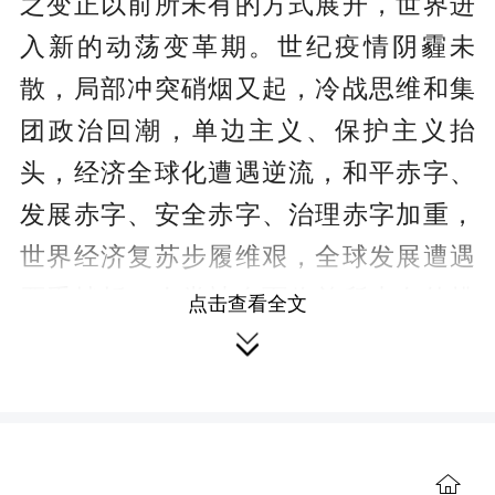
之变正以前所未有的方式展开，世界进
入新的动荡变革期。世纪疫情阴霾未
散，局部冲突硝烟又起，冷战思维和集
团政治回潮，单边主义、保护主义抬
头，经济全球化遭遇逆流，和平赤字、
发展赤字、安全赤字、治理赤字加重，
世界经济复苏步履维艰，全球发展遭遇
严重挫折，人类社会面临前所未有的挑
点击查看全文
战。世界向何处去？和平还是战争？发

展还是衰退？开放还是封闭？合作还是
对抗？是摆在我们面前的时代之问。站
在历史前进的十字路口，我们应该认清
