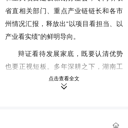
省直相关部门、重点产业链链长和各市
州情况汇报，释放出“以项目看担当、以
产业看实绩”的鲜明导向。
辩证看待发展家底，既要认清优势
也要正视短板。多年深耕之下，湖南工
点击查看全文
程机械、轨道交通等优势产业享誉全

国，湘江科学城等高能级科创平台加速
成型，“4×4”现代化产业体系骨架基本搭
建，产业发展根基扎实。但同时也要清
