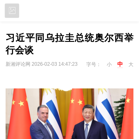
立即下载
习近平同乌拉圭总统奥尔西举
行会谈
中
新湘评论网 2026-02-03 14:47:23
字号：
小
大