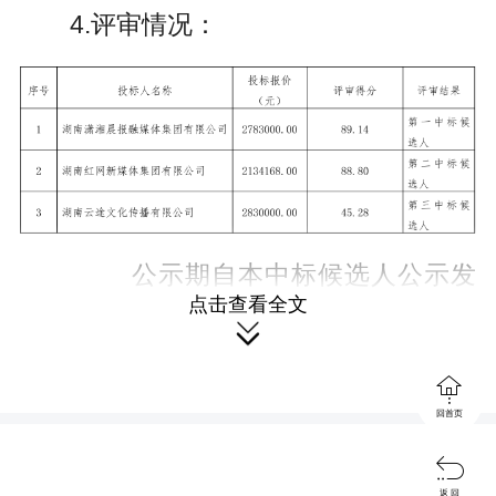
4.评审情况：
公示期自本中标候选人公示发
点击查看全文
布之日起3日。公示期间，参与本项目投

标的投标人对公示结果有异议的，请以

回首页
书面形式向招标人或招标代理机构提

出。
返 回