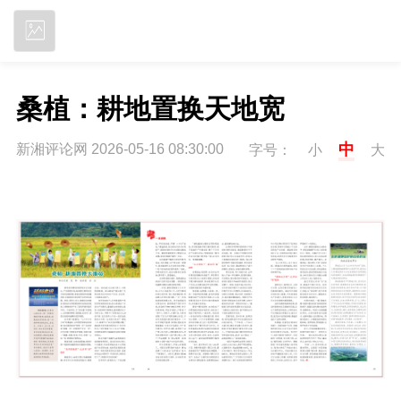
立即下载
桑植：耕地置换天地宽
中
新湘评论网 2026-05-16 08:30:00
字号：
小
大