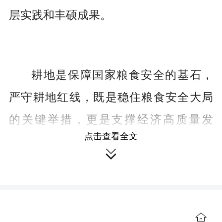
层实践和丰硕成果。
耕地是保障国家粮食安全的基石，
严守耕地红线，既是稳住粮食安全大局
的关键举措，更是支撑经济高质量发
点击查看全文
展、全面推进中国式现代化的坚实保

障。然而，新型工业化、城镇化加快推
进，叠加农业供给侧结构性改革纵深落
地，与耕地保护产生了客观矛盾和现实
