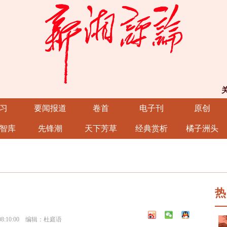
习
要闻报道
卷首
电子刊
原创
智库
先锋潮
天下芳草
经典赏析
橘子洲头
热
8:10:00 编辑：杜庭语