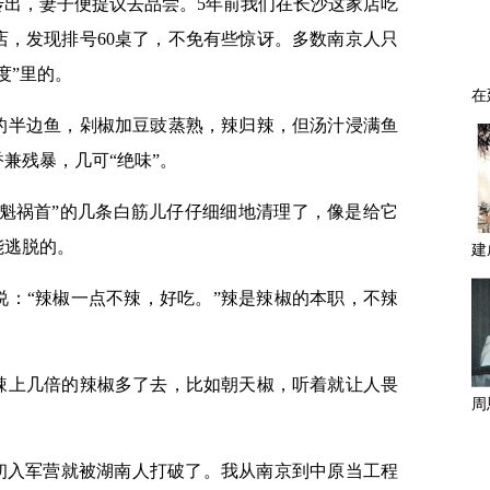
传出，妻子便提议去品尝。5年前我们在长沙这家店吃
店，发现排号60桌了，不免有些惊讶。多数南京人只
度”里的。
的半边鱼，剁椒加豆豉蒸熟，辣归辣，但汤汁浸满鱼
兼残暴，几可“绝味”。
罪魁祸首”的几条白筋儿仔仔细细地清理了，像是给它
能逃脱的。
说：“辣椒一点不辣，好吃。”辣是辣椒的本职，不辣
辣上几倍的辣椒多了去，比如朝天椒，听着就让人畏
，初入军营就被湖南人打破了。我从南京到中原当工程