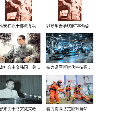
在延安在职干部教育动员大会上的讲话（节选）
以勤学善学破解“本领恐慌”
建成社会主义强国，关键在于实现科学技术现代化
奋力谱写新时代科技强国新篇章
周恩来关于防灾减灾救灾的一组论述
着力提高防范应对自然灾害能力