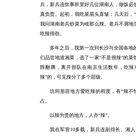
兵，新兵连炊事班里好几位湖南人，做饭必
真负责。起初，我吃菜眉头直皱；几天后，
我问湖南老兵炒菜为啥那么辣。老兵不屑地
吃辣得劲。
多年之后，我第一次到长沙与全国各地
们品尝地道湘菜，选了一家“不是很辣”的
阵翻腾，离开部队在南京生活数年，吃辣
辣”的，可见辣分了多个层级。
坊间形容地方爱吃辣的程度，有“辣不怕
占。
以辣为贵的地方，人亦“辣”。
我在军营10多载，新兵连副排长、湘