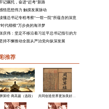
牢记嘱托，奋进“赶考”新路
感悟思想伟力 触摸发展脉动
读懂总书记专程考察“一馆一院”所蕴含的深意
“时代楷模”万步炎的海洋梦
张庆伟：坚定不移沿着习近平总书记指引的方
向前进 凝心聚力奋进新征程建功新时代谱写新
坚持不懈推动全面从严治党向纵深发展
篇章
彩推荐
髀算经·商高篇（选段）
共同创造世界更加美好的未来