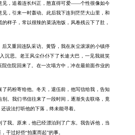
意见，追着连长纠正，憨直得可爱——个性很像如今
意见，引来一时轰动。此后我下连到茫茫大山里，和
慌的样子，常以很辣的菜汤泡饭，风卷残云下了肚，
组，后又重回连队采访。黄昏，我在灰尘滚滚的小镇停
入沉思。老王风尘仆仆下了长途大巴，一见我就笑
地医院住院回来了。在一次塌方中，冲在最前面作业的
辗了药粉寄给他。冬天，退伍前，他写信给我，告知
告别。我们书信往来了一段时间，逐渐失去联络，竟
时，还设法打听他的下落，终未能寻着。
到了我。原来，他已经漂泊到了广东。我告诉他，当
，干过好些“拍案而起”的事。