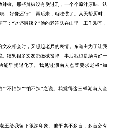
放辣椒。那些辣椒没有受过刑，一个个原汁原味、认
“咦，好像还行”；再后来，就吃惯了。某天帮厨时，
笑了：“这还叫辣？”他的老连队在山里，工作艰辛，
的文友相会时，又想起老兵的表情。东道主为了让我
菜馆。结果很多文友都缴械投降。事后我也是肠胃好一
功能早就退化了。我见过湖南人点菜要求老板“加
”“不怕辣”“怕不辣”之说。我觉得这三样湖南人全
人老王给我留下很深印象。他平素不多言，多言必有