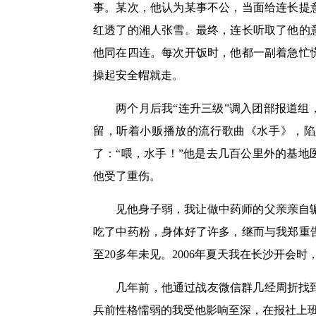
事。某次，他认为某事不公，当面给连长提
红透了的湘人张雪。最终，连长听取了他的
他同在四连。每次开饭时，他都一副着急忙
操起安全帽就走。
两个月后我“连升三级”调入团部报道
留，听着小贩播放的流行歌曲《水手》，陷
了：“喂，水手！”他是去几百公里外的基
他受了重伤。
见他身子弱，我让做中药师的父亲亲自
吃了中药粉，身体好了许多，继而与我郑重
至20多年未见。2006年夏天我在长沙开会
几年前，他通过战友微信群几经周折找
兵前性格懦弱的我受他影响至深，在报社上班