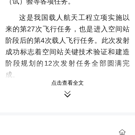
（试）验等各项任务。
这是我国载人航天工程立项实施以
来的第27次飞行任务，也是进入空间站
阶段后的第4次载人飞行任务。此次发射
成功标志着空间站关键技术验证和建造
阶段规划的12次发射任务全部圆满完
成。
点击查看全文
自2021年4月底天和核心舱发射以

来，工程全线充分发扬新型举国体制优
势、大力弘扬“四个特别”的载人航天精
神，始终坚持精心准备、精心组织、精
