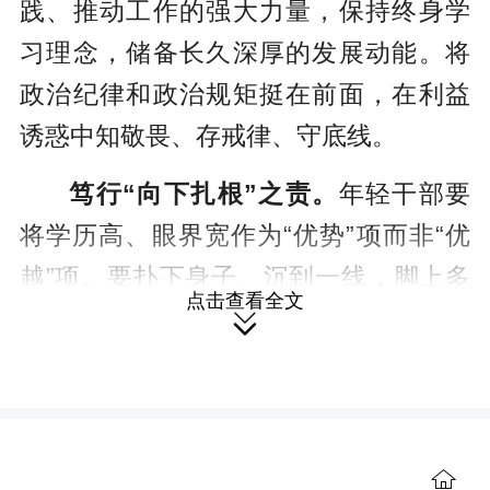
践、推动工作的强大力量，保持终身学
习理念，储备长久深厚的发展动能。将
政治纪律和政治规矩挺在前面，在利益
诱惑中知敬畏、存戒律、守底线。
笃行“向下扎根”之责。
年轻干部要
将学历高、眼界宽作为“优势”项而非“优
越”项。要扑下身子、沉到一线，脚上多
点击查看全文

些泥土味、嘴里多些百姓言、心中多些
群众事。“向下扎根”的过程，只有接真实
地气、去扭捏娇气，才会添厚重底气。
要立志当“尖兵”而非“逃兵”，苦干、实

干、巧干，练就“金刚钻”，敢揽“瓷器