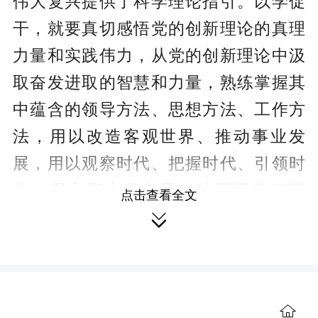
伟大复兴提供了科学理论指引。以学促
干，就要真切感悟党的创新理论的真理
力量和实践伟力，从党的创新理论中汲
取奋发进取的智慧和力量，熟练掌握其
中蕴含的领导方法、思想方法、工作方
法，用以改造客观世界、推动事业发
展，用以观察时代、把握时代、引领时
代，凝心聚力促发展，驰而不息抓落
点击查看全文

实，立足岗位作贡献，推动中国式现代
化取得新进展新突破。
以学促干，首先要树牢造福人民的
政绩观。人民性是马克思主义的本质属
