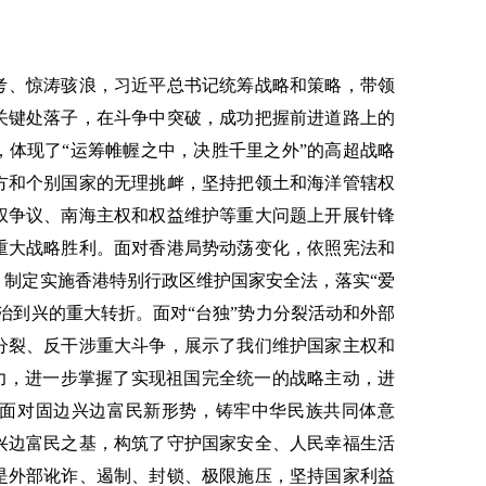
考、惊涛骇浪，习近平总书记统筹战略和策略，带领
关键处落子，在斗争中突破，成功把握前进道路上的
，体现了“运筹帷幄之中，决胜千里之外”的高超战略
方和个别国家的无理挑衅，坚持把领土和海洋管辖权
权争议、南海主权和权益维护等重大问题上开展针锋
重大战略胜利。面对香港局势动荡变化，依照宪法和
，制定实施香港特别行政区维护国家安全法，落实“爱
治到兴的重大转折。面对“台独”势力分裂活动和外部
分裂、反干涉重大斗争，展示了我们维护国家主权和
能力，进一步掌握了实现祖国完全统一的战略主动，进
面对固边兴边富民新形势，铸牢中华民族共同体意
兴边富民之基，构筑了守护国家安全、人民幸福生活
是外部讹诈、遏制、封锁、极限施压，坚持国家利益