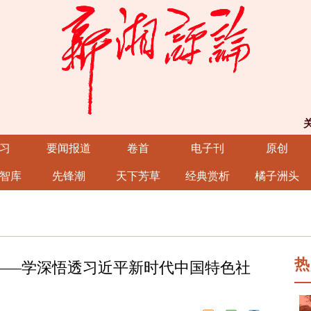
习
要闻报道
卷首
电子刊
原创
智库
先锋潮
天下芳草
经典赏析
橘子洲头
热
——学深悟透习近平新时代中国特色社