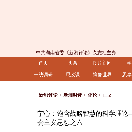
中共湖南省委《新湘评论》杂志社主办
首页
头条
图片新闻
学
一线调研
思政课
镜像世界
思享
新湘评论
>
新湘时评
>
评论
>
正文
宁心：饱含战略智慧的科学理论
会主义思想之六