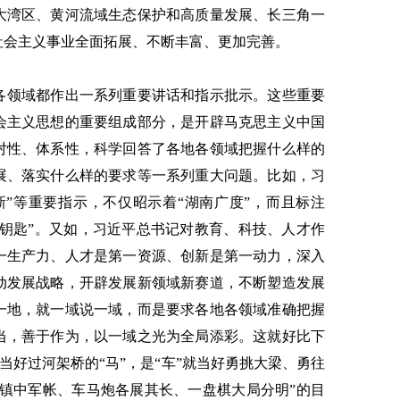
大湾区、黄河流域生态保护和高质量发展、长三角一
社会主义事业全面拓展、不断丰富、更加完善。
各领域都作出一系列重要讲话和指示批示。这些重要
会主义思想的重要组成部分，是开辟马克思主义中国
对性、体系性，科学回答了各地各领域把握什么样的
展、落实什么样的要求等一系列重大问题。比如，习
新”等重要指示，不仅昭示着“湖南广度”，而且标注
金钥匙”。又如，习近平总书记对教育、科技、人才作
一生产力、人才是第一资源、创新是第一动力，深入
动发展战略，开辟发展新领域新赛道，不断塑造发展
一地，就一域说一域，而是要求各地各领域准确把握
当，善于作为，以一域之光为全局添彩。这就好比下
就当好过河架桥的“马”，是“车”就当好勇挑大梁、勇往
坐镇中军帐、车马炮各展其长、一盘棋大局分明”的目