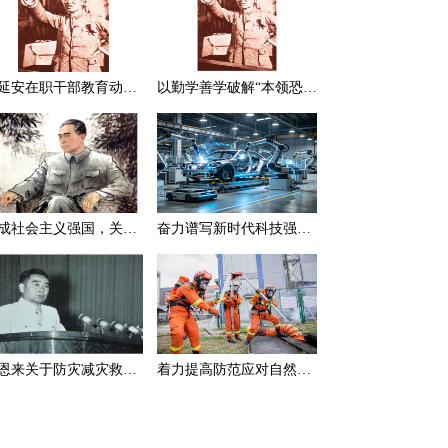
在延安在职干部教育动员大会上的讲话（节选）
以勤学善学破解“本领恐慌”
建成社会主义强国，关键在于实现科学技术现代化
奋力谱写新时代科技强国新篇章
周恩来关于防灾减灾救灾的一组论述
着力提高防范应对自然灾害能力