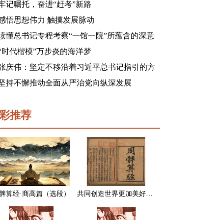
牢记嘱托，奋进“赶考”新路
感悟思想伟力 触摸发展脉动
读懂总书记专程考察“一馆一院”所蕴含的深意
“时代楷模”万步炎的海洋梦
张庆伟：坚定不移沿着习近平总书记指引的方
向前进 凝心聚力奋进新征程建功新时代谱写新
坚持不懈推动全面从严治党向纵深发展
篇章
彩推荐
髀算经·商高篇（选段）
共同创造世界更加美好的未来