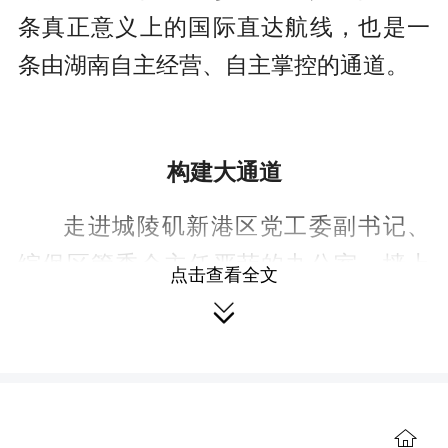
条真正意义上的国际直达航线，也是一
条由湖南自主经营、自主掌控的通道。
构建大通道
走进城陵矶新港区党工委副书记、
综保区管委会主任严菲的办公室，墙上
点击查看全文
挂着的一幅枢纽建设图十分醒目，图上

以岳阳港为中心，向东依托长江黄金水
道，联通海上丝绸之路；向西“水水”“水
铁”联运辐射云、贵、川、渝地区；向
