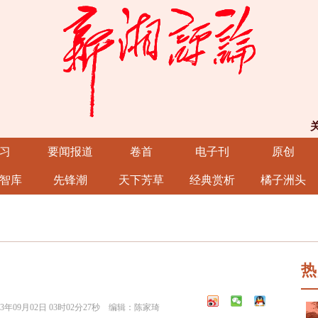
习
要闻报道
卷首
电子刊
原创
智库
先锋潮
天下芳草
经典赏析
橘子洲头
热
年09月02日 03时02分27秒 编辑：陈家琦