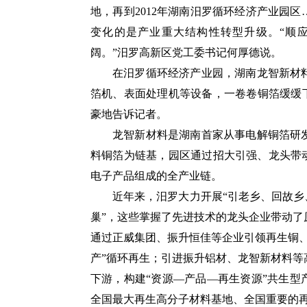
地，再到2012年湖南汨罗循环经济产业园
变化的是产业重大结构性转型升级。“顺
阔。”汨罗高新区党工委书记何厚德说。
在汨罗循环经济产业园，湖南龙智新材
箔机、表面处理机等设备，一卷卷铜箔缓缓
豪地告诉记者。
龙智新材料是湖南首家从事电解铜箔研
料铜箔为链基，园区通过招大引强、龙头带
电子产品组成的全产业链。
近年来，汨罗大力开展“引老乡、回故乡
巢”，这些掌握了先进技术的龙头企业带动
通过正威集团、振升恒佳等企业引领再生铜
产”循环再生；引进振升铝材、龙智新材料
下游，构建“资源—产品—再生资源”共生
全国最大再生高分子材料基地、全国重要的