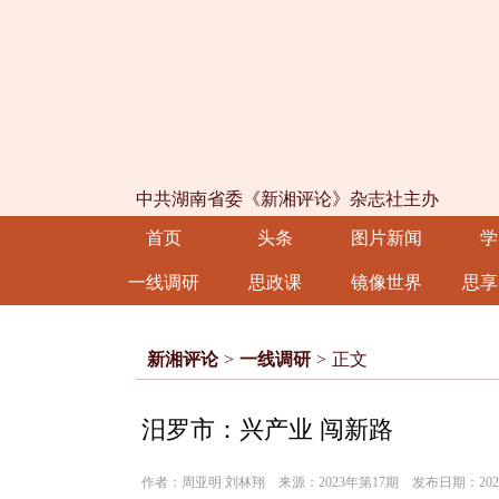
中共湖南省委《新湘评论》杂志社主办
首页
头条
图片新闻
学
一线调研
思政课
镜像世界
思享
新湘评论
>
一线调研
>
正文
汨罗市：兴产业 闯新路
作者：周亚明 刘林翔 来源：2023年第17期 发布日期：2023