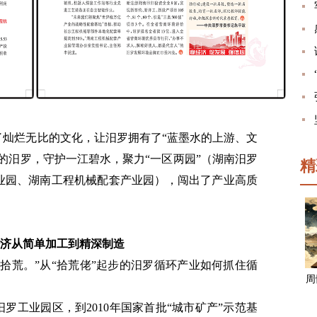
了灿烂无比的文化，让汨罗拥有了“蓝墨水的上游、文
的汨罗，守护一江碧水，聚力“一区两园”（湖南汨罗
精
业园、湖南工程机械配套产业园），闯出了产业高质
济从简单加工到精深制造
拾荒。”从“拾荒佬”起步的汨罗循环产业如何抓住循
周
汨罗工业园区，到2010年国家首批“城市矿产”示范基