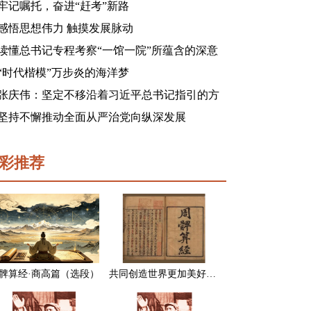
牢记嘱托，奋进“赶考”新路
感悟思想伟力 触摸发展脉动
读懂总书记专程考察“一馆一院”所蕴含的深意
“时代楷模”万步炎的海洋梦
张庆伟：坚定不移沿着习近平总书记指引的方
向前进 凝心聚力奋进新征程建功新时代谱写新
坚持不懈推动全面从严治党向纵深发展
篇章
彩推荐
髀算经·商高篇（选段）
共同创造世界更加美好的未来