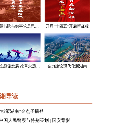
岳麓书院与实事求是思想路线
开局“十四五”开启新征程
破难题促发展 改革永远在路上
奋力建设现代化新湖南
湘导读
“献策湖南”金点子摘登
中国人民警察节特别策划 | 国安背影