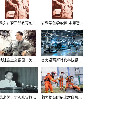
在延安在职干部教育动员大会上的讲话（节选）
以勤学善学破解“本领恐慌”
建成社会主义强国，关键在于实现科学技术现代化
奋力谱写新时代科技强国新篇章
周恩来关于防灾减灾救灾的一组论述
着力提高防范应对自然灾害能力