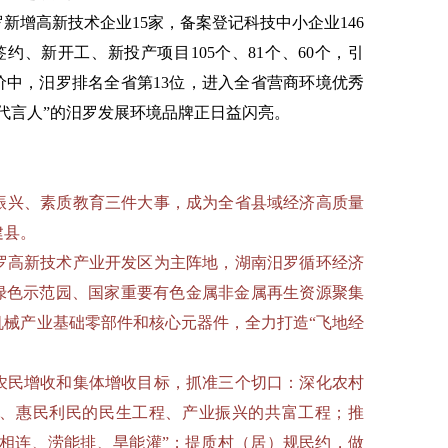
罗新增高新技术企业15家，备案登记科技中小企业146
约、新开工、新投产项目105个、81个、60个，引
评价中，汨罗排名全省第13位，进入全省营商环境优秀
代言人”的汨罗发展环境品牌正日益闪亮。
振兴、素质教育三件大事，成为全省县域经济高质量
建县。
罗高新技术产业开发区为主阵地，湖南汨罗循环经济
”绿色示范园、国家重要有色金属非金属再生资源聚集
机械产业基础零部件和核心元器件，全力打造“飞地经
农民增收和集体增收目标，抓准三个切口：深化农村
、惠民利民的民生工程、产业振兴的共富工程；推
渠相连、涝能排、旱能灌”；提质村（居）规民约，做