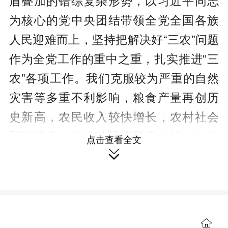
盾叠加的错综复杂形势，以习近平同志
为核心的党中央团结带领全党全国各族
人民迎难而上，坚持把解决好“三农”问题
作为全党工作的重中之重，扎实推进“三
农”各项工作。我们克服较为严重的自然
灾害等多重不利影响，粮食产量再创历
史新高，农民收入较快增长，农村社会
和谐稳定，为推动经济回升向好、加快
点击查看全文

构建新发展格局、着力推动高质量发展
提供了有力支撑。实践充分表明，习近
平总书记关于“三农”工作的重要论述和重
要指示是做好新时代新征程“三农”工作的
