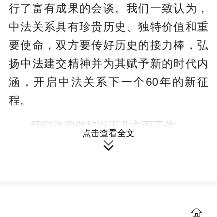
行了富有成果的会谈。我们一致认为，
中法关系具有珍贵历史、独特价值和重
要使命，双方要传好历史的接力棒，弘
扬中法建交精神并为其赋予新的时代内
涵，开启中法关系下一个60年的新征
程。
我们决定做好以下几方面工作。
点击查看全文

一是巩固双边关系战略稳定。我欢
迎马克龙总统再度访华。中法双方重申
相互尊重彼此核心利益，将用好两国多
层次、多维度交流渠道，及时沟通和协
