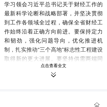
学习领会习近平总书记关于财经工作的
最新科学论断和战略部署，并坚决贯彻
到工作各领域全过程，确保全省财经工
作始终沿着正确方向前进。要保持定力
和韧劲，强化问题导向，优化推进机
制，扎实推动“三个高地”标志性工程建设
取得新的更大进展。要坚持供需两端同
点击查看全文
时发力，把抓好大规模设备更新和消费

品以旧换新工作作为推动再制造产业发
展、消费提质升级的重大契机，实现消
费和生产双促进。要把降低企业物流成
本作为降低企业综合成本的重中之重，
