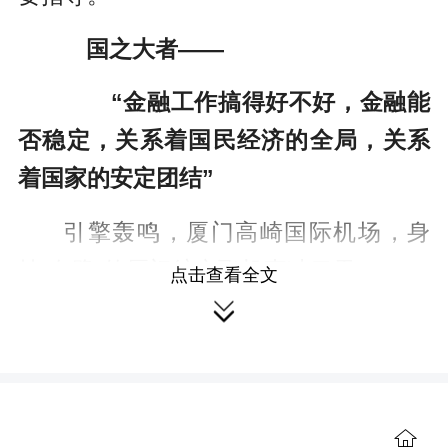
国之大者——
“金融工作搞得好不好，金融能
否稳定，关系着国民经济的全局，关系
着国家的安定团结”
引擎轰鸣，厦门高崎国际机场，身
披“白鹭”的厦门航空飞机直冲云天。
点击查看全文

40年前，勉强达到“经停过站机场”最
低标准的高崎机场，难以满足厦门经济
特区发展需要。而初创的厦门航空资金
短缺，根本无力承担购买飞机的巨额费
