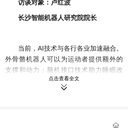
访谈对象：卢红波
长沙智能机器人研究院院长
当前，AI技术与各行各业加速融合。
外骨骼机器人可以为运动者提供额外的
支撑和动力；脑机接口技术助力睡眠改
点击查看全文
善；“数字分身”辅助完成工作等。在AI的

奔涌浪潮下，AI科技是“社会助手”，还
是“竞争对手”，我们又该以何种态度面对
技术变革？
