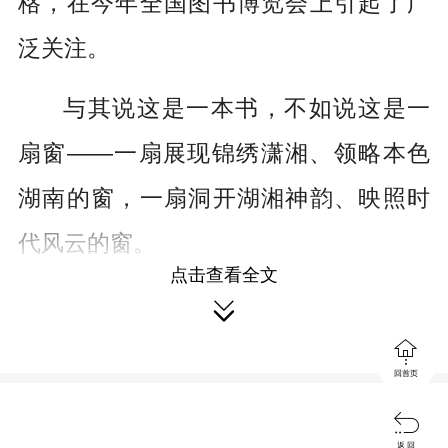
格，在今年全国图书博览会上引起了广
泛关注。
与其说这是一本书，不如说这是一
扇窗——一扇展现锦绣潇湘、领略本色
湖南的窗，一扇洞开湖湘神韵、映照时
代风云的窗。
点击查看全文
打开这扇窗，我们看到的是一幅美

丽的画，它勾勒了看不尽的奇峰秀水、

回首页
壮丽山河；我们读到的是一首诗，它吟

咏着数不完的楚风湘韵、千古绝唱。
返 回