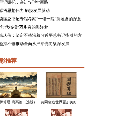
牢记嘱托，奋进“赶考”新路
感悟思想伟力 触摸发展脉动
读懂总书记专程考察“一馆一院”所蕴含的深意
“时代楷模”万步炎的海洋梦
张庆伟：坚定不移沿着习近平总书记指引的方
向前进 凝心聚力奋进新征程建功新时代谱写新
坚持不懈推动全面从严治党向纵深发展
篇章
彩推荐
髀算经·商高篇（选段）
共同创造世界更加美好的未来