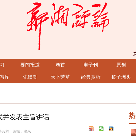
习
要闻报道
卷首
电子刊
原创
智库
先锋潮
天下芳草
经典赏析
橘子洲头
热
式并发表主旨讲话
8分32秒 编辑：张米