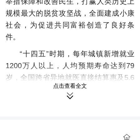
举措保障和改善民生，打赢人类历史上
规模最大的脱贫攻坚战，全面建成小康
社会，为促进共同富裕创造了良好条
件。
“十四五”时期，每年城镇新增就业
1200万人以上，人均预期寿命达到79
岁，全国跨省异地就医直接结算惠及5.6
点击查看全文
亿人次，学前教育毛入学率达到92%

……把造福人民作为根本价值取向，在
发展中稳步提升民生保障水平，人民群
众获得感、幸福感、安全感更加充实、
更有保障、更可持续。亲历新时代中国
