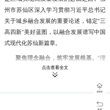
州市苏仙区深入学习贯彻习近平总书记
关于城乡融合发展的重要论述，锚定“三
高四新”美好蓝图，以融合发展谱写中国
式现代化苏仙新篇章。
聚焦理念融合，筑牢发展根基。
“理
点击查看全文
念是行动的先导。发展理念是否对头，

从根本上决定着发展成效乃至成败。”实

现融合发展必须从理念上破题。强化“全
回首页
域共融”的系统观。积极融入区域发展大

返 回