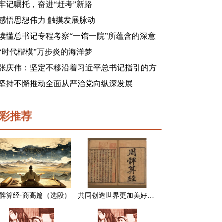
牢记嘱托，奋进“赶考”新路
感悟思想伟力 触摸发展脉动
读懂总书记专程考察“一馆一院”所蕴含的深意
“时代楷模”万步炎的海洋梦
张庆伟：坚定不移沿着习近平总书记指引的方
向前进 凝心聚力奋进新征程建功新时代谱写新
坚持不懈推动全面从严治党向纵深发展
篇章
彩推荐
髀算经·商高篇（选段）
共同创造世界更加美好的未来