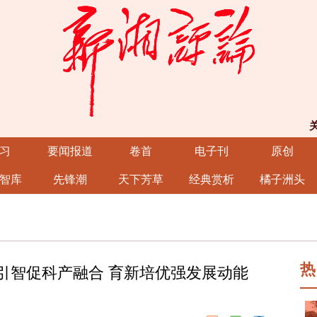
习
要闻报道
卷首
电子刊
原创
智库
先锋潮
天下芳草
经典赏析
橘子洲头
热
引智促科产融合 育新培优强发展动能