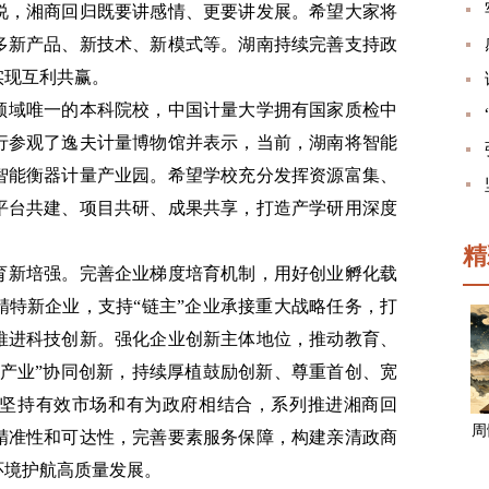
说，湘商回归既要讲感情、更要讲发展。希望大家将
多新产品、新技术、新模式等。湖南持续完善支持政
实现互利共赢。
领域唯一的本科院校，中国计量大学拥有国家质检中
一行参观了逸夫计量博物馆并表示，当前，湖南将智能
智能衡器计量产业园。希望学校充分发挥资源富集、
平台共建、项目共研、成果共享，打造产学研用深度
精
育新培强。完善企业梯度培育机制，用好创业孵化载
精特新企业，支持“链主”企业承接重大战略任务，打
推进科技创新。强化企业创新主体地位，推动教育、
大产业”协同创新，持续厚植鼓励创新、尊重首创、宽
坚持有效市场和有为政府相结合，系列推进湘商回
周
精准性和可达性，完善要素服务保障，构建亲清政商
环境护航高质量发展。