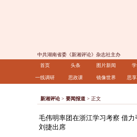
中共湖南省委《新湘评论》杂志社主办
首页
头条
图片新闻
学
一线调研
思政课
镜像世界
思享
新湘评论
>
要闻报道
>
正文
毛伟明率团在浙江学习考察 借力
刘捷出席